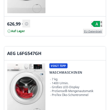
626,99
€
Auf Lager
EU-Datenblatt
AEG L6FG547GH
VOGT TIPP
WASCHMASCHINEN
7 kg
1400 U/min.
Großes LED-Display
ProSense®-Mengenautomatik
ProTex Öko-Schontrommel