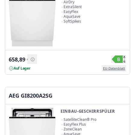
AirDry
ExtraSilent
EasyFlex
AquaSave
SoftSpikes
658,89
€
Auf Lager
EU-Datenblatt
AEG GI8200A2SG
EINBAU-GESCHIRRSPÜLER
SatelliteClean® Pro
EasyFlex Plus
ZoneClean
AquaSave