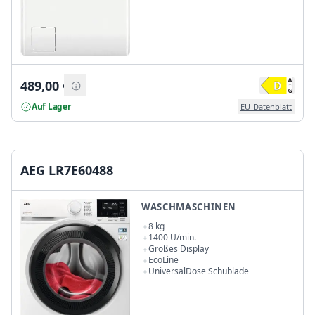
489,00
€
Auf Lager
EU-Datenblatt
AEG LR7E60488
WASCHMASCHINEN
8 kg
1400 U/min.
Großes Display
EcoLine
UniversalDose Schublade