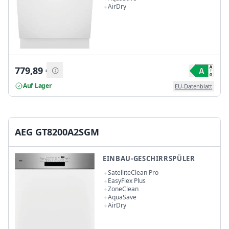
AirDry
779,89
€
Auf Lager
EU-Datenblatt
AEG GT8200A2SGM
EINBAU-GESCHIRRSPÜLER
SatelliteClean Pro
EasyFlex Plus
ZoneClean
AquaSave
AirDry