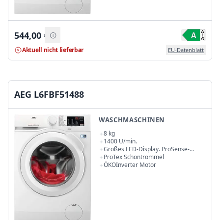
544,00
€
Aktuell nicht lieferbar
EU-Datenblatt
AEG L6FBF51488
WASCHMASCHINEN
8 kg
1400 U/min.
Großes LED-Display. ProSense-
Mengenautomatik
ProTex Schontrommel
ÖKOInverter Motor