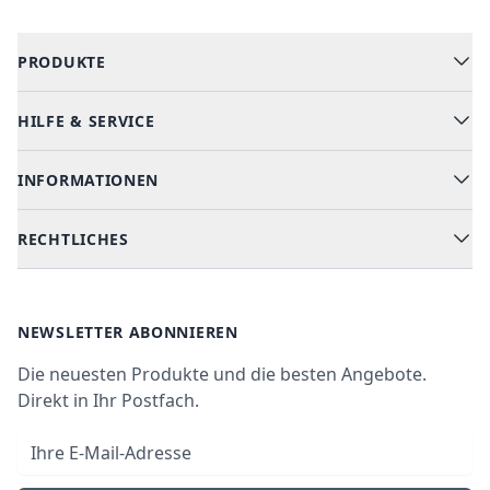
PRODUKTE
HILFE & SERVICE
Alle Kategorien
Geschirrspüler
INFORMATIONEN
Hilfe & FAQ
Kochen & Backen
Versand & Lieferung
RECHTLICHES
Kühlen & Gefrieren
Über uns
Kundendienste
Waschen & Trocknen
Ratgeber
Bezahlmöglichkeiten
AGB
Newsletter
NEWSLETTER ABONNIEREN
Datenschutz
Die neuesten Produkte und die besten Angebote.
Widerrufsrecht
Direkt in Ihr Postfach.
Vertrag widerrufen
E-Mail-Adresse
Impressum