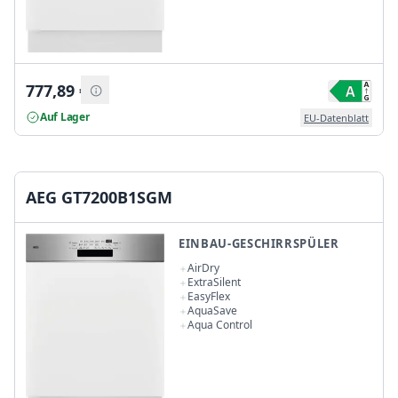
777,89
€
Auf Lager
EU-Datenblatt
AEG GT7200B1SGM
EINBAU-GESCHIRRSPÜLER
AirDry
ExtraSilent
EasyFlex
AquaSave
Aqua Control