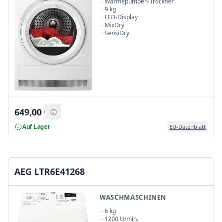
Wärmepumpen-Trockner
9 kg
LED-Display
MixDry
SensiDry
649,00
€
Auf Lager
EU-Datenblatt
AEG LTR6E41268
WASCHMASCHINEN
6 kg
1200 U/min.