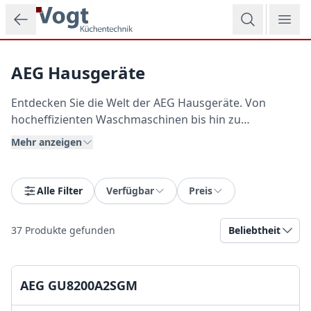
Zum Hauptinhalt springen
AEG Hausgeräte
Entdecken Sie die Welt der AEG Hausgeräte. Von
hocheffizienten Waschmaschinen bis hin zu
innovativen Kochfeldern – AEG verbindet intelligente
Mehr anzeigen
Funktionen mit modernem Design für Ihren gesamten
Haushalt.
Alle Filter
Verfügbar
Preis
37
Produkte gefunden
Beliebtheit
AEG GU8200A2SGM