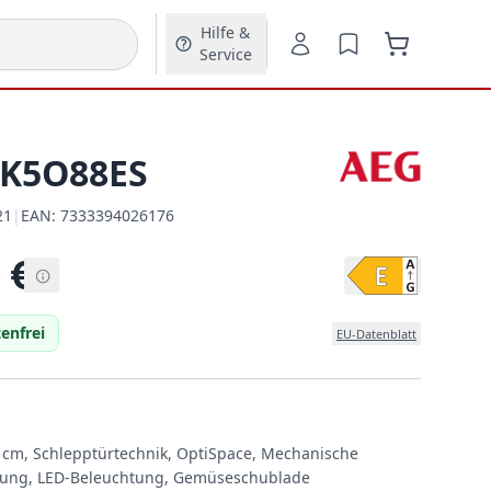
Hilfe &
Service
SK5O88ES
21
|
EAN:
7333394026176
EAN:
€
enfrei
EU-Datenblatt
 cm, Schlepptürtechnik, OptiSpace, Mechanische
ung, LED-Beleuchtung, Gemüseschublade