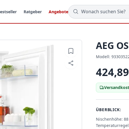
estseller
Ratgeber
Angebote
AEG O
Modell:
Modell:
9330352
424,89
Versandkost
ÜBERBLICK:
Nischenhöhe: 88
Temperaturregel