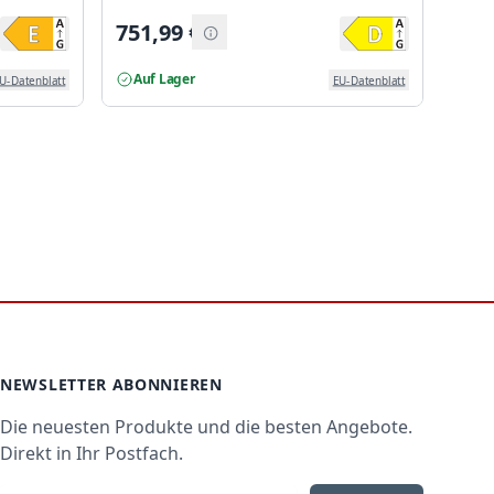
751,99
€
585
Auf Lager
Auf
U-Datenblatt
EU-Datenblatt
NEWSLETTER ABONNIEREN
Die neuesten Produkte und die besten Angebote.
Direkt in Ihr Postfach.