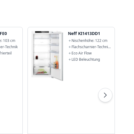
2FE0
Neff KI1413DD1
e: 103 cm
Nischenhöhe: 122 cm
ier-Technik
Flachscharnier-Technik
mit Softeinzug
rierteil
Eco Air Flow
LED Beleuchtung