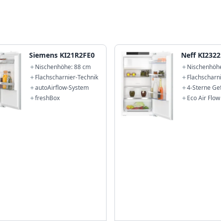
Siemens KI21R2FE0
Neff KI232
Nischenhöhe: 88 cm
Nischenhöh
Flachscharnier-Technik
Flachscharn
autoAirflow-System
4-Sterne Gef
freshBox
Eco Air Flow