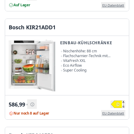
Auf Lager
EU-Datenblatt
Bosch KIR21ADD1
EINBAU-KÜHLSCHRÄNKE
Nischenhöhe: 88 cm
Flachscharnier-Technik mit
Softeinzug
VitaFresh XXL
Eco Airflow
Super Cooling
586,99
€
Nur noch 8 auf Lager
EU-Datenblatt