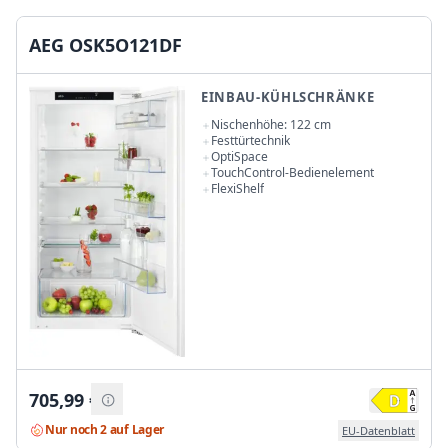
AEG OSK5O121DF
EINBAU-KÜHLSCHRÄNKE
Nischenhöhe: 122 cm
Festtürtechnik
OptiSpace
TouchControl-Bedienelement
FlexiShelf
705,99
€
Nur noch 2 auf Lager
EU-Datenblatt