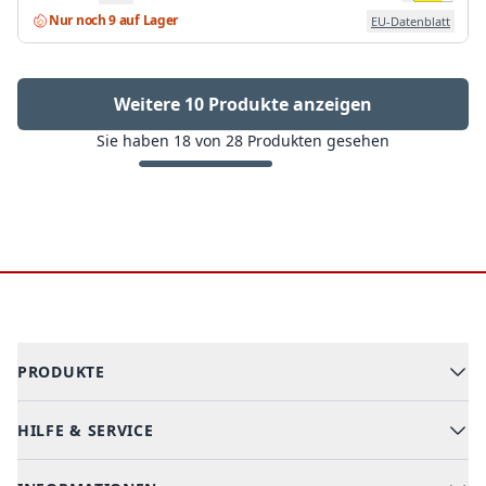
Nur noch 9 auf Lager
EU-Datenblatt
Weitere 10 Produkte anzeigen
Sie haben
18
von
28
Produkten gesehen
Footer
PRODUKTE
HILFE & SERVICE
Alle Kategorien
Geschirrspüler