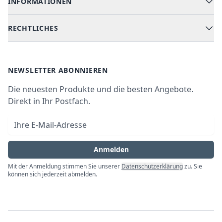
INFORMATIONEN
Hilfe & FAQ
Kochen & Backen
Versand & Lieferung
RECHTLICHES
Kühlen & Gefrieren
Über uns
Kundendienste
Waschen & Trocknen
Ratgeber
Bezahlmöglichkeiten
AGB
Newsletter
NEWSLETTER ABONNIEREN
Datenschutz
Die neuesten Produkte und die besten Angebote.
Widerrufsrecht
Direkt in Ihr Postfach.
Vertrag widerrufen
E-Mail-Adresse
Impressum
Anmelden
Mit der Anmeldung stimmen Sie unserer
Datenschutzerklärung
zu. Sie
können sich jederzeit abmelden.