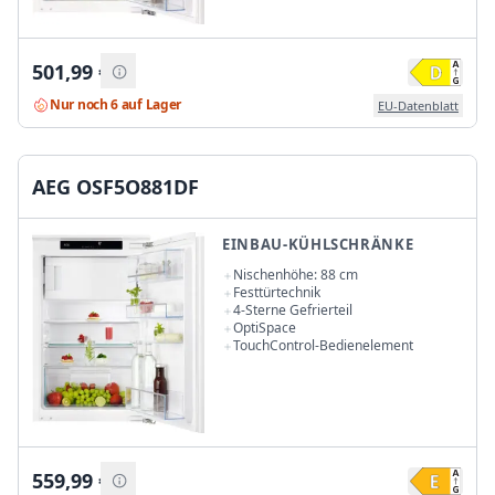
501,99
€
Nur noch 6 auf Lager
EU-Datenblatt
AEG OSF5O881DF
EINBAU-KÜHLSCHRÄNKE
Nischenhöhe: 88 cm
Festtürtechnik
4-Sterne Gefrierteil
OptiSpace
TouchControl-Bedienelement
559,99
€