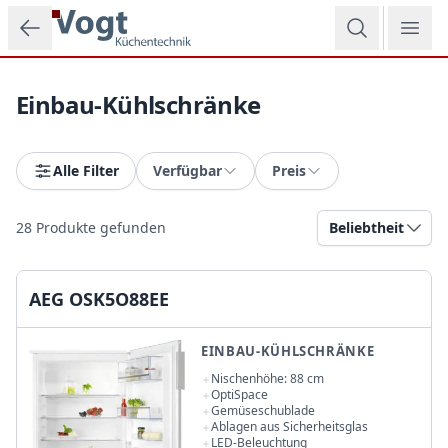
Zum Hauptinhalt springen
Einbau-Kühlschränke
Alle Filter
Verfügbar
Preis
28
Produkte gefunden
Beliebtheit
AEG OSK5O88EE
EINBAU-KÜHLSCHRÄNKE
Nischenhöhe: 88 cm
OptiSpace
Gemüseschublade
Ablagen aus Sicherheitsglas
LED-Beleuchtung