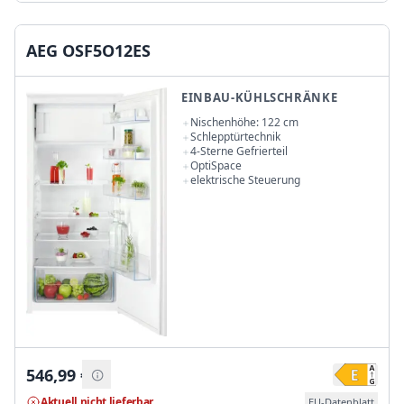
AEG OSF5O12ES
EINBAU-KÜHLSCHRÄNKE
Nischenhöhe: 122 cm
Schlepptürtechnik
4-Sterne Gefrierteil
OptiSpace
elektrische Steuerung
546,99
€
Aktuell nicht lieferbar
EU-Datenblatt