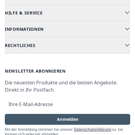
HILFE & SERVICE
Alle Kategorien
Geschirrspüler
INFORMATIONEN
Hilfe & FAQ
Kochen & Backen
Versand & Lieferung
RECHTLICHES
Kühlen & Gefrieren
Über uns
Kundendienste
Waschen & Trocknen
Ratgeber
Bezahlmöglichkeiten
AGB
Newsletter
NEWSLETTER ABONNIEREN
Datenschutz
Die neuesten Produkte und die besten Angebote.
Widerrufsrecht
Direkt in Ihr Postfach.
Vertrag widerrufen
E-Mail-Adresse
Impressum
Anmelden
Mit der Anmeldung stimmen Sie unserer
Datenschutzerklärung
zu. Sie
können sich jederzeit abmelden.