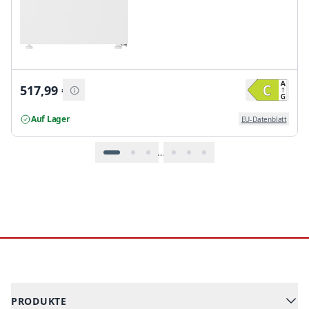
517,99
€
Auf Lager
EU-Datenblatt
…
Footer
PRODUKTE