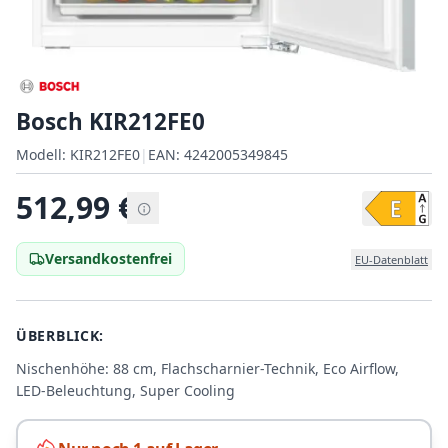
Bosch KIR212FE0
Modell:
Modell:
KIR212FE0
|
EAN:
4242005349845
EAN:
512,99
€
Versandkostenfrei
EU-Datenblatt
ÜBERBLICK:
Nischenhöhe: 88 cm, Flachscharnier-Technik, Eco Airflow,
LED-Beleuchtung, Super Cooling