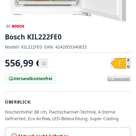
Bosch KIL222FE0
Modell:
Modell:
KIL222FE0
|
EAN:
4242005340835
EAN:
556,99
€
Versandkostenfrei
EU-Datenblatt
ÜBERBLICK:
Nischenhöhe: 88 cm, Flachscharnier-Technik, 4-Sterne
Gefrierteil, Eco Airflow, LED-Beleuchtung, Super Cooling