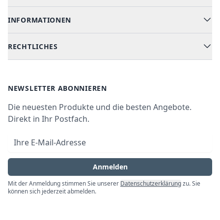
Geschirrspüler
INFORMATIONEN
Hilfe & FAQ
Kochen & Backen
Versand & Lieferung
RECHTLICHES
Kühlen & Gefrieren
Über uns
Kundendienste
Waschen & Trocknen
Ratgeber
Bezahlmöglichkeiten
AGB
Newsletter
NEWSLETTER ABONNIEREN
Datenschutz
Die neuesten Produkte und die besten Angebote.
Widerrufsrecht
Direkt in Ihr Postfach.
Vertrag widerrufen
E-Mail-Adresse
Impressum
Anmelden
Mit der Anmeldung stimmen Sie unserer
Datenschutzerklärung
zu. Sie
können sich jederzeit abmelden.