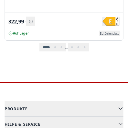
322,99
€
Auf Lager
EU-Datenblatt
…
Footer
PRODUKTE
HILFE & SERVICE
Alle Kategorien