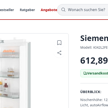
estseller
Ratgeber
Angebote
Siemen
Modell:
Modell:
KI42L2FE
612,89
Versandkost
ÜBERBLICK:
Nischenhöhe: 122
Licht, autoAirfl