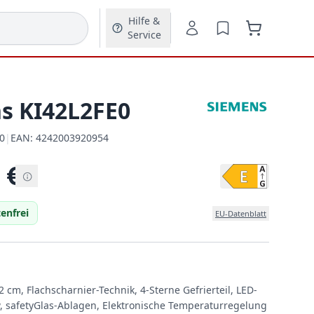
Hilfe &
Service
s KI42L2FE0
0
|
EAN:
4242003920954
EAN:
€
enfrei
EU-Datenblatt
 cm, Flachscharnier-Technik, 4-Sterne Gefrierteil, LED-
ow, safetyGlas-Ablagen, Elektronische Temperaturregelung