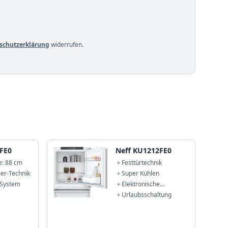
schutzerklärung
widerrufen.
2FE0
Neff KU1212FE0
e: 88 cm
Festtürtechnik
ier-Technik
Super Kühlen
-System
Elektronische
Temperaturregelung
Urlaubsschaltung