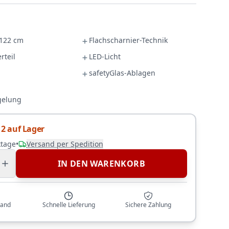
 122 cm
Flachscharnier-Technik
rteil
LED-Licht
safetyGlas-Ablagen
gelung
2 auf Lager
ktage
•
Versand per Spedition
IN DEN WARENKORB
sand
Schnelle Lieferung
Sichere Zahlung