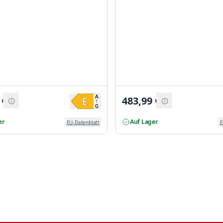
€
483,99
€
er
Auf Lager
EU-Datenblatt
E