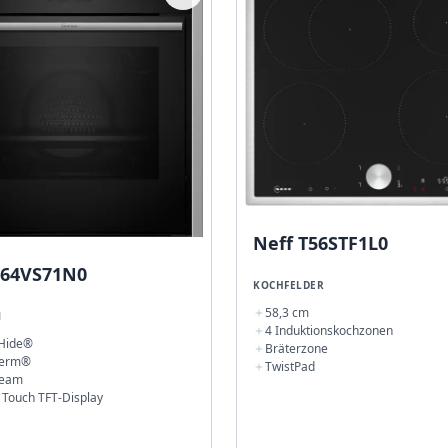
Neff T56STF1L0
B64VS71N0
KOCHFELDER
58,3 cm
N
4 Induktionskochzonen
 Hide®
Bräterzone
herm®
TwistPad
team
l Touch TFT-Display