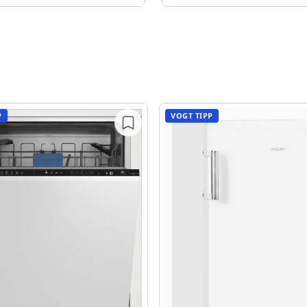
P
VOGT TIPP