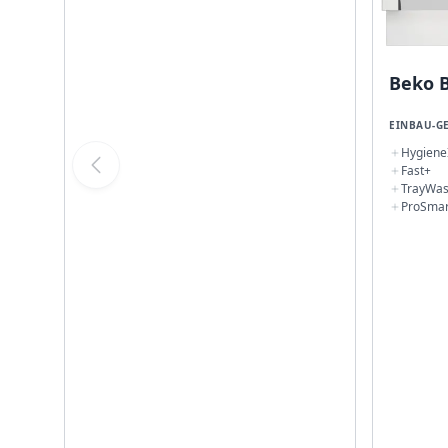
Beko 
EINBAU-G
Hygiene
Fast+
TrayWa
ProSmar