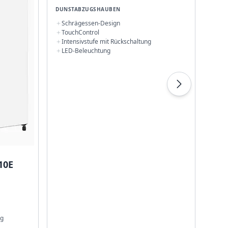
Si
DUNSTABZUGSHAUBEN
Schrägessen-Design
BACK
TouchControl
Intensivstufe mit Rückschaltung
act
LED-Beleuchtung
coo
3D 
so
10E
ng