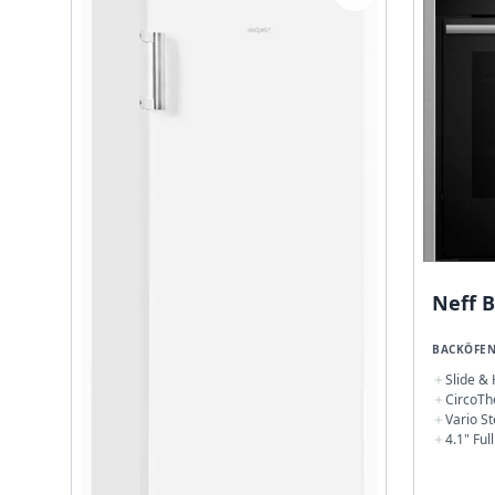
Neff 
BACKÖFE
Slide &
CircoT
Vario S
4.1" Ful