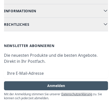
Geschirrspüler
INFORMATIONEN
Hilfe & FAQ
Kochen & Backen
Versand & Lieferung
RECHTLICHES
Kühlen & Gefrieren
Über uns
Kundendienste
Waschen & Trocknen
Ratgeber
Bezahlmöglichkeiten
AGB
Newsletter
NEWSLETTER ABONNIEREN
Datenschutz
Die neuesten Produkte und die besten Angebote.
Widerrufsrecht
Direkt in Ihr Postfach.
Vertrag widerrufen
E-Mail-Adresse
Impressum
Anmelden
Mit der Anmeldung stimmen Sie unserer
Datenschutzerklärung
zu. Sie
können sich jederzeit abmelden.