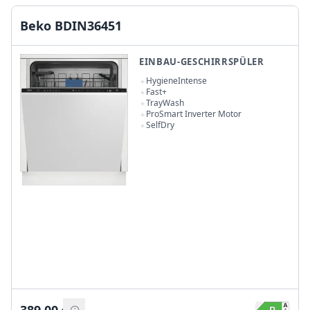
Beko BDIN36451
EINBAU-GESCHIRRSPÜLER
HygieneIntense
Fast+
TrayWash
ProSmart Inverter Motor
SelfDry