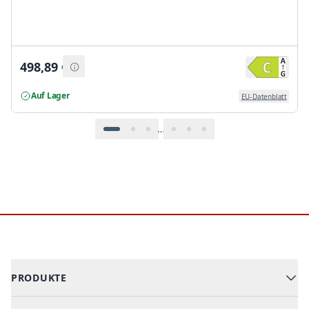
498,89
€
Auf Lager
EU-Datenblatt
…
Footer
PRODUKTE