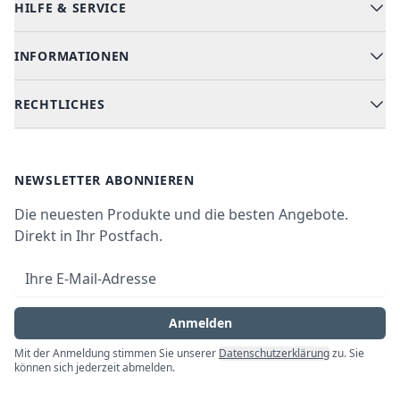
HILFE & SERVICE
Alle Kategorien
Geschirrspüler
INFORMATIONEN
Hilfe & FAQ
Kochen & Backen
Versand & Lieferung
RECHTLICHES
Kühlen & Gefrieren
Über uns
Kundendienste
Waschen & Trocknen
Ratgeber
Bezahlmöglichkeiten
AGB
Newsletter
NEWSLETTER ABONNIEREN
Datenschutz
Die neuesten Produkte und die besten Angebote.
Widerrufsrecht
Direkt in Ihr Postfach.
Vertrag widerrufen
E-Mail-Adresse
Impressum
Anmelden
Mit der Anmeldung stimmen Sie unserer
Datenschutzerklärung
zu. Sie
können sich jederzeit abmelden.