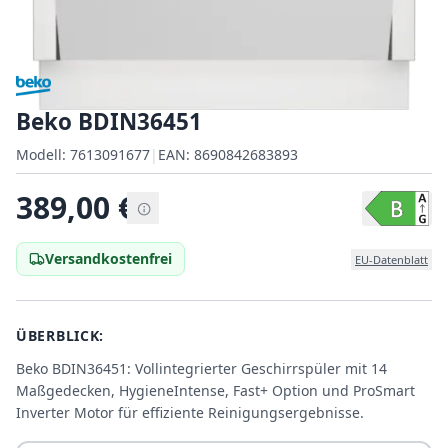
Beko BDIN36451
Modell:
Modell:
7613091677
|
EAN:
8690842683893
EAN:
389,00
€
Versandkostenfrei
EU-Datenblatt
ÜBERBLICK:
Beko BDIN36451: Vollintegrierter Geschirrspüler mit 14
Maßgedecken, HygieneIntense, Fast+ Option und ProSmart
Inverter Motor für effiziente Reinigungsergebnisse.