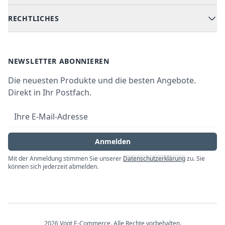
Kochen & Backen
Versand & Lieferung
RECHTLICHES
Kühlen & Gefrieren
Über uns
Kundendienste
Waschen & Trocknen
Ratgeber
Bezahlmöglichkeiten
AGB
Newsletter
NEWSLETTER ABONNIEREN
Datenschutz
Die neuesten Produkte und die besten Angebote.
Widerrufsrecht
Direkt in Ihr Postfach.
Vertrag widerrufen
E-Mail-Adresse
Impressum
Anmelden
Mit der Anmeldung stimmen Sie unserer
Datenschutzerklärung
zu. Sie
können sich jederzeit abmelden.
2026
Vogt E-Commerce
. Alle Rechte vorbehalten.