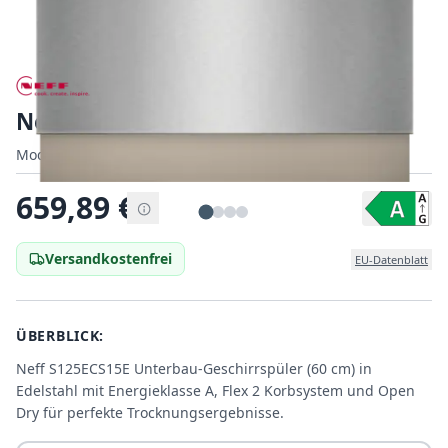
Neff S125ECS15E
Modell:
Modell:
S125ECS15E
|
EAN:
4242004285328
EAN:
659,89
€
Versandkostenfrei
EU-Datenblatt
ÜBERBLICK:
Neff S125ECS15E Unterbau-Geschirrspüler (60 cm) in
Edelstahl mit Energieklasse A, Flex 2 Korbsystem und Open
Dry für perfekte Trocknungsergebnisse.