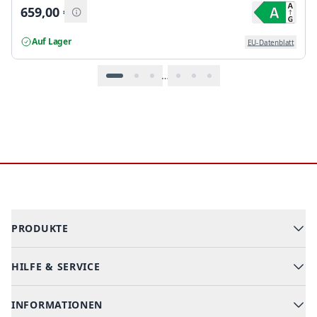
659,00
€
Auf Lager
EU-Datenblatt
…
Footer
PRODUKTE
HILFE & SERVICE
Alle Kategorien
Geschirrspüler
INFORMATIONEN
Hilfe & FAQ