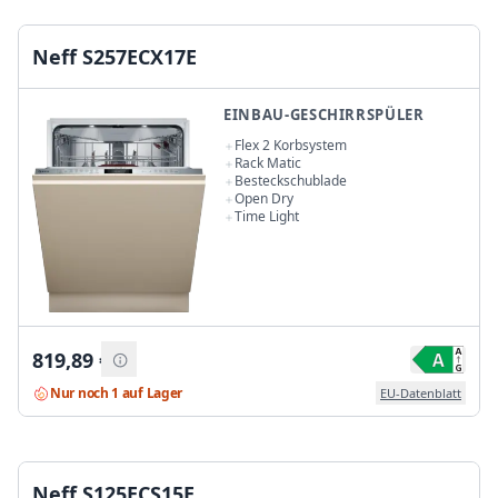
Neff S257ECX17E
EINBAU-GESCHIRRSPÜLER
Flex 2 Korbsystem
Rack Matic
Besteckschublade
Open Dry
Time Light
819,89
€
Nur noch 1 auf Lager
EU-Datenblatt
Neff S125ECS15E