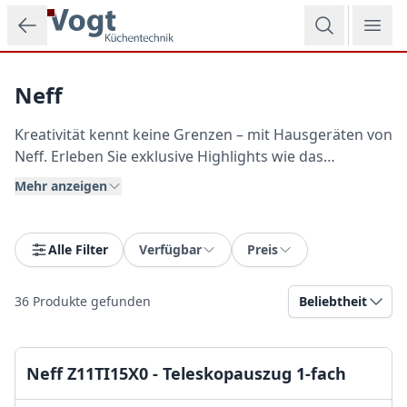
Zum Hauptinhalt springen
Neff
Kreativität kennt keine Grenzen – mit Hausgeräten von
Neff. Erleben Sie exklusive Highlights wie das
mitdenkende Kochen und Backen. Wir bieten Ihnen
Mehr anzeigen
das volle Neff-Sortiment mit der Kompetenz des
Fachhandels.
Alle Filter
Verfügbar
Preis
36
Produkte gefunden
Beliebtheit
Neff Z11TI15X0 - Teleskopauszug 1-fach