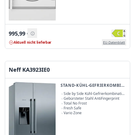
995,99
€
Aktuell nicht lieferbar
EU-Datenblatt
Neff KA3923IE0
STAND-KÜHL-GEFRIERKOMBINATIONEN
Side by Side Kühl-Gefrierkombination
178,7 x 90,8 cm
Gebürsteter Stahl AntiFingerprint
Total No Frost
Fresh Safe
Vario Zone