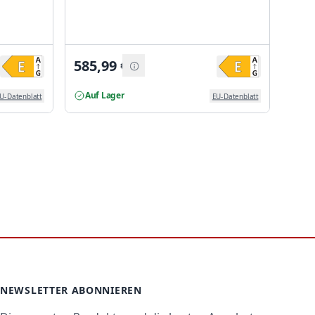
585,99
€
652
Auf Lager
Auf
U-Datenblatt
EU-Datenblatt
NEWSLETTER ABONNIEREN