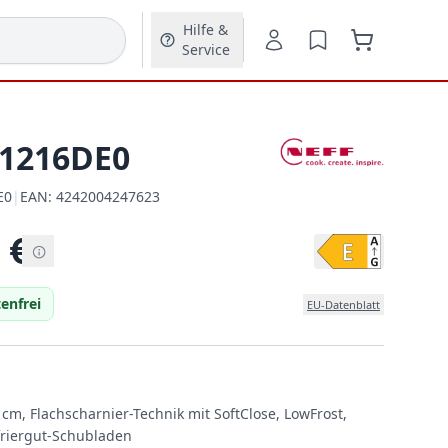
Hilfe &
Service
I1216DE0
E0
|
EAN:
4242004247623
EAN:
€
enfrei
EU-Datenblatt
cm, Flachscharnier-Technik mit SoftClose, LowFrost,
friergut-Schubladen