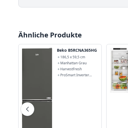
Ähnliche Produkte
Beko B5RCNA365HG
186,5 x 59,5 cm
Manhattan Grau
HarvestFresh
ProSmart Inverter
Kompressor