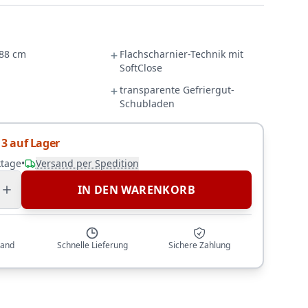
88 cm
Flachscharnier-Technik mit
SoftClose
transparente Gefriergut-
Schubladen
3 auf Lager
ktage
•
Versand per Spedition
IN DEN WARENKORB
sand
Schnelle Lieferung
Sichere Zahlung