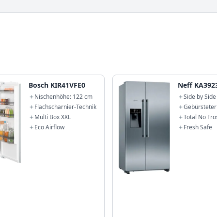
Bosch KIR41VFE0
Neff KA392
Nischenhöhe: 122 cm
Side by Side
Gefrierkomb
Flachscharnier-Technik
Gebürsteter
178,7 x 90,
AntiFingerpr
Multi Box XXL
Total No Fro
Eco Airflow
Fresh Safe