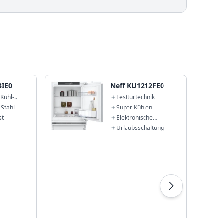
3IE0
Neff KU1212FE0
 Kühl-
Festtürtechnik
ination
 Stahl
Super Kühlen
8 cm
int
st
Elektronische
Temperaturregelung
Urlaubsschaltung