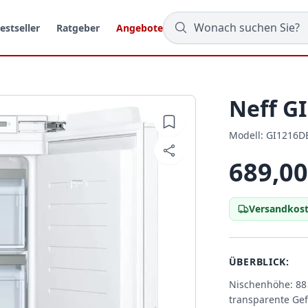
estseller
Ratgeber
Angebote
Neff G
Modell:
Modell:
GI1216D
689,00
Versandkost
ÜBERBLICK:
Nischenhöhe: 88 
transparente Ge