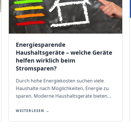
Energiesparende
Haushaltsgeräte – welche Geräte
helfen wirklich beim
Stromsparen?
Durch hohe Energiekosten suchen viele
Haushalte nach Möglichkeiten, Energie zu
sparen. Moderne Haushaltsgeräte bieten
innovative Technologien, die den Verbrauch
deutlich reduzieren können. Doch welche
WEITERLESEN →
Geräte helfen wirklich beim Stromsparen,
und worauf sollten Sie beim Kauf achten? In