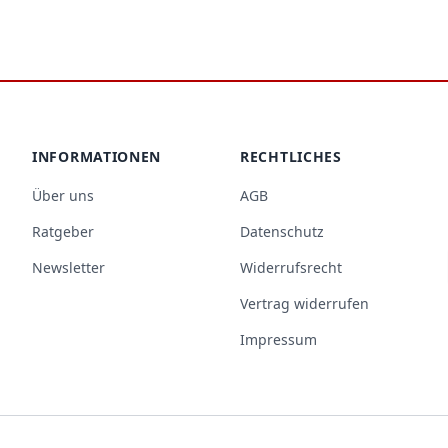
diesem Beitrag zeigen wir Ihnen, welche
energieeffizienten Geräte sich lohnen und
geben Ihnen praktische Tipps für den Alltag.
[…]
INFORMATIONEN
RECHTLICHES
Über uns
AGB
Ratgeber
Datenschutz
Newsletter
Widerrufsrecht
Vertrag widerrufen
Impressum