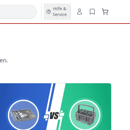
Hilfe &
Service
en.