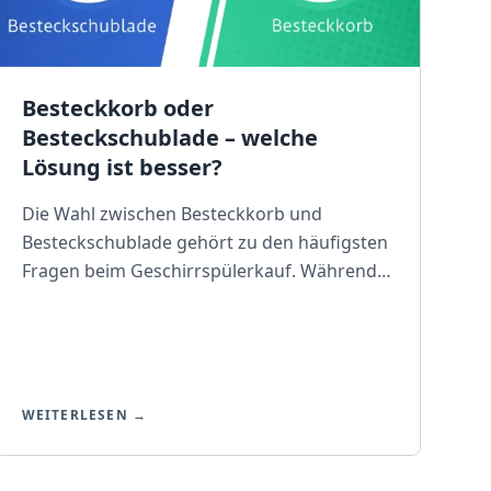
Besteckkorb oder
Besteckschublade – welche
Lösung ist besser?
Die Wahl zwischen Besteckkorb und
Besteckschublade gehört zu den häufigsten
Fragen beim Geschirrspülerkauf. Während
früher fast ausschließlich Besteckkörbe zum
Standard gehörten, setzen immer mehr
Hersteller auf die moderne
Besteckschublade. Doch welche Variante
bietet mehr Vorteile? Wir zeigen Ihnen die
WEITERLESEN →
Unterschiede und helfen Ihnen, die richtige
Wahl für Ihre Küche zu treffen. Vorteile der