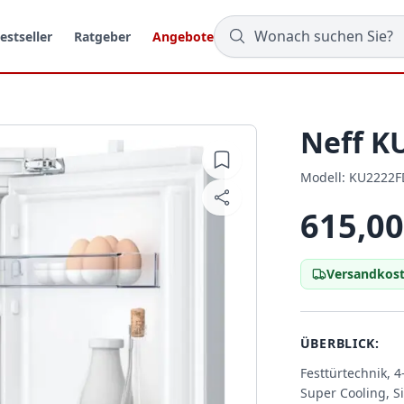
estseller
Ratgeber
Angebote
Neff K
Modell:
Modell:
KU2222F
615,00
Versandkost
ÜBERBLICK:
Festtürtechnik, 4
Super Cooling, S