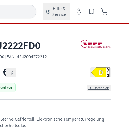
Hilfe &
Service
U2222FD0
D0
|
EAN:
4242004272212
EAN:
€
enfrei
EU-Datenblatt
-Sterne-Gefrierteil, Elektronische Temperaturregelung,
icherheitsglas