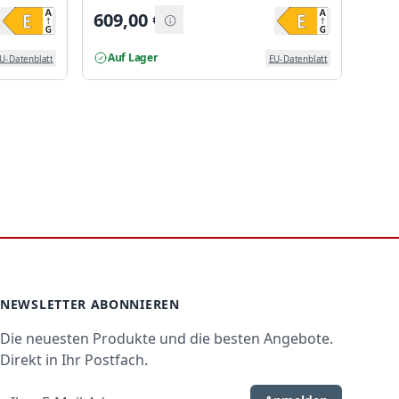
609,00
€
565
Auf Lager
Auf
U-Datenblatt
EU-Datenblatt
NEWSLETTER ABONNIEREN
Die neuesten Produkte und die besten Angebote.
Direkt in Ihr Postfach.
E-Mail-Adresse