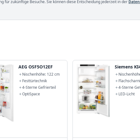
g für zukünftige Besuche. Sie können diese Entscheidung jederzeit in der
Daten
AEG OSF5O12EF
Siemens KI
Nischenhöhe: 122 cm
Nischenhöh
Festtürtechnik
Flachscharn
4-Sterne Gefrierteil
4-Sterne Gef
OptiSpace
LED-Licht