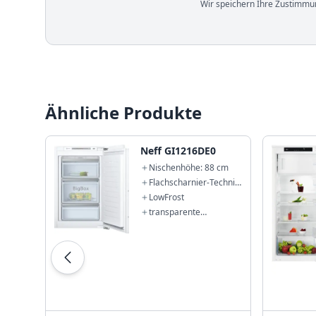
Wir speichern Ihre Zustimmun
Ähnliche Produkte
Neff GI1216DE0
Nischenhöhe: 88 cm
Flachscharnier-Technik
mit SoftClose
LowFrost
transparente
Gefriergut-Schubladen