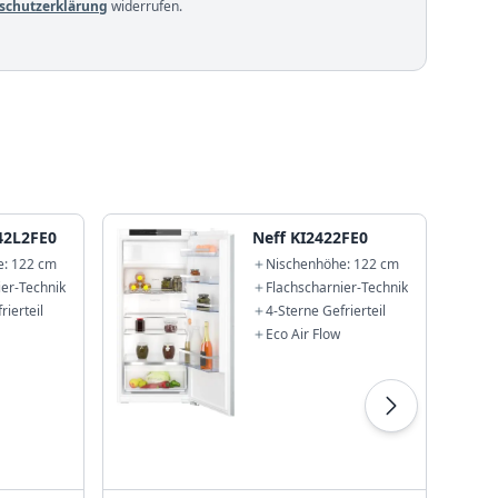
schutzerklärung
widerrufen.
42L2FE0
Neff KI2422FE0
e: 122 cm
Nischenhöhe: 122 cm
ier-Technik
Flachscharnier-Technik
rierteil
4-Sterne Gefrierteil
Eco Air Flow