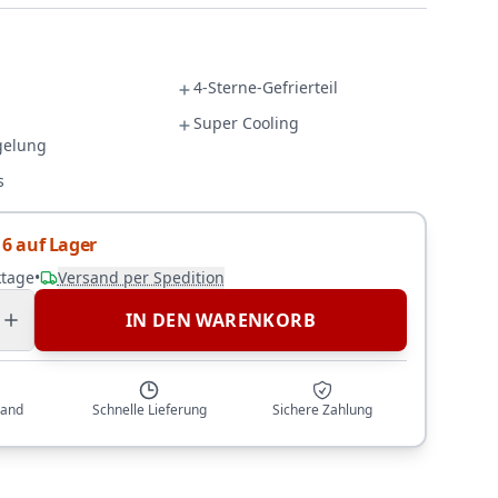
4-Sterne-Gefrierteil
Super Cooling
gelung
s
6 auf Lager
ktage
•
Versand per Spedition
IN DEN WARENKORB
sand
Schnelle Lieferung
Sichere Zahlung