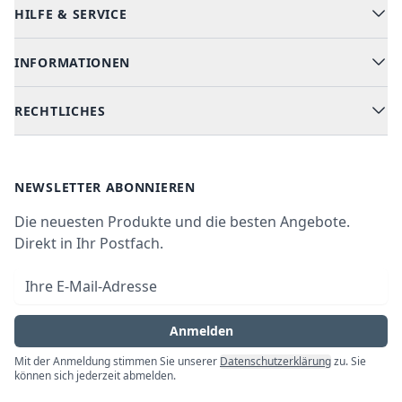
HILFE & SERVICE
Alle Kategorien
Geschirrspüler
INFORMATIONEN
Hilfe & FAQ
Kochen & Backen
Versand & Lieferung
RECHTLICHES
Kühlen & Gefrieren
Über uns
Kundendienste
Waschen & Trocknen
Ratgeber
Bezahlmöglichkeiten
AGB
Newsletter
NEWSLETTER ABONNIEREN
Datenschutz
Die neuesten Produkte und die besten Angebote.
Widerrufsrecht
Direkt in Ihr Postfach.
Vertrag widerrufen
E-Mail-Adresse
Impressum
Anmelden
Mit der Anmeldung stimmen Sie unserer
Datenschutzerklärung
zu. Sie
können sich jederzeit abmelden.