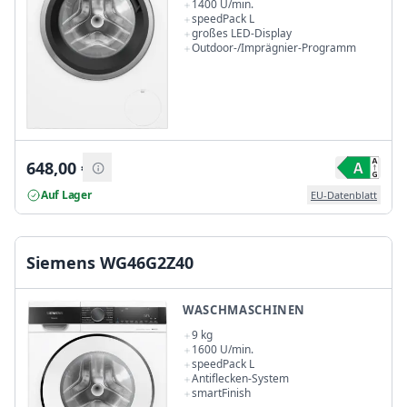
1400 U/min.
speedPack L
großes LED-Display
Outdoor-/Imprägnier-Programm
648,00
€
Auf Lager
EU-Datenblatt
Siemens WG46G2Z40
WASCHMASCHINEN
9 kg
1600 U/min.
speedPack L
Antiflecken-System
smartFinish