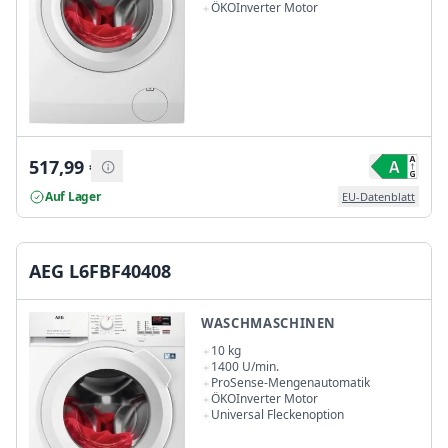
ÖKOInverter Motor
517,99
€
Auf Lager
EU-Datenblatt
AEG L6FBF40408
WASCHMASCHINEN
10 kg
1400 U/min.
ProSense-Mengenautomatik
ÖKOInverter Motor
Universal Fleckenoption