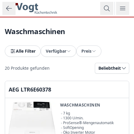
Zum Hauptinhalt springen
Waschmaschinen
Alle Filter
Verfügbar
Preis
20
Produkte gefunden
Beliebtheit
AEG LTR6E60378
WASCHMASCHINEN
7 kg
1300 U/min.
ProSense®-Mengenautomatik
SoftOpening
Öko Inverter Motor