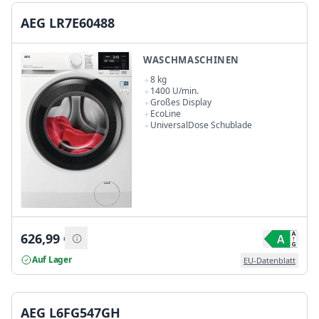
AEG LR7E60488
WASCHMASCHINEN
8 kg
1400 U/min.
Großes Display
EcoLine
UniversalDose Schublade
626,99
€
Auf Lager
EU-Datenblatt
AEG L6FG547GH