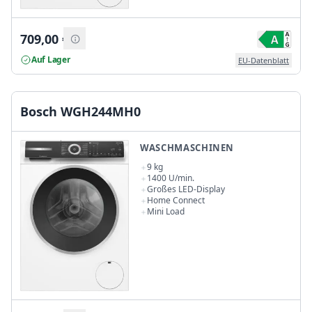
709,00
€
Auf Lager
EU-Datenblatt
Bosch WGH244MH0
WASCHMASCHINEN
9 kg
1400 U/min.
Großes LED-Display
Home Connect
Mini Load