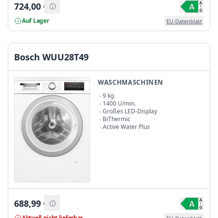
724,00
€
Auf Lager
EU-Datenblatt
Bosch WUU28T49
WASCHMASCHINEN
9 kg
1400 U/min.
Großes LED-Display
BiThermic
Active Water Plus
688,99
€
Aktuell nicht lieferbar