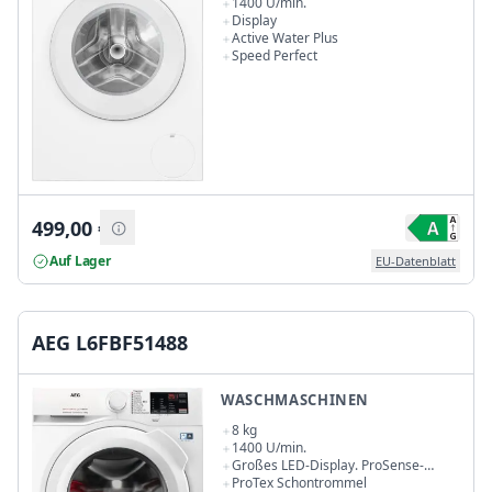
1400 U/min.
Display
Active Water Plus
Speed Perfect
499,00
€
Auf Lager
EU-Datenblatt
AEG L6FBF51488
WASCHMASCHINEN
8 kg
1400 U/min.
Großes LED-Display. ProSense-
Mengenautomatik
ProTex Schontrommel