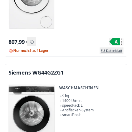
807,99
€
Nur noch 5 auf Lager
EU-Datenblatt
Siemens WG44G2ZG1
WASCHMASCHINEN
9 kg
1400 U/min.
speedPack L
Antiflecken-System
smartFinish