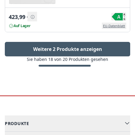
423,99
€
Auf Lager
EU-Datenblatt
Weitere 2 Produkte anzeigen
Sie haben
18
von
20
Produkten gesehen
Footer
PRODUKTE