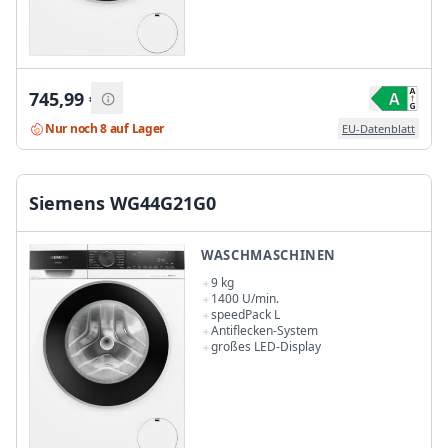
745,99
€
Nur noch 8 auf Lager
EU-Datenblatt
Siemens WG44G21G0
WASCHMASCHINEN
9 kg
1400 U/min.
speedPack L
Antiflecken-System
großes LED-Display