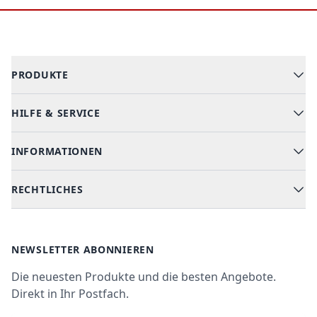
Footer
PRODUKTE
HILFE & SERVICE
Alle Kategorien
Geschirrspüler
INFORMATIONEN
Hilfe & FAQ
Kochen & Backen
Versand & Lieferung
RECHTLICHES
Kühlen & Gefrieren
Über uns
Kundendienste
Waschen & Trocknen
Ratgeber
Bezahlmöglichkeiten
AGB
Newsletter
NEWSLETTER ABONNIEREN
Datenschutz
Die neuesten Produkte und die besten Angebote.
Widerrufsrecht
Direkt in Ihr Postfach.
Vertrag widerrufen