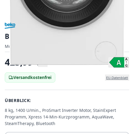
Beko B3WFU58415W1
Modell:
Modell:
7002340056
|
EAN:
8690842544880
EAN:
423,99
€
Versandkostenfrei
EU-Datenblatt
ÜBERBLICK:
8 kg, 1400 U/min., ProSmart Inverter Motor, StainExpert
Programm, Xpress 14-Min-Kurzprogramm, AquaWave,
SteamTherapy, Bluetooth