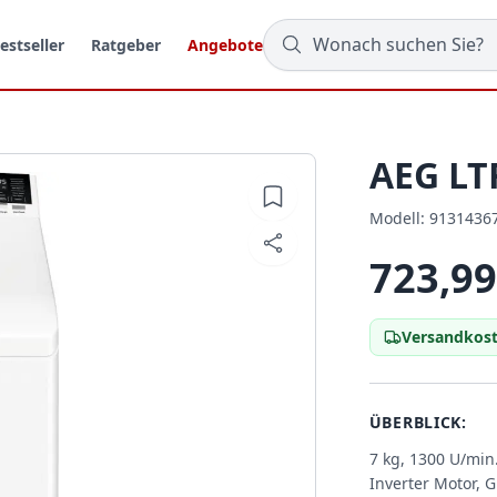
estseller
Ratgeber
Angebote
AEG LT
Modell:
Modell:
9131436
723,99
Versandkost
ÜBERBLICK:
7 kg, 1300 U/mi
Inverter Motor, 