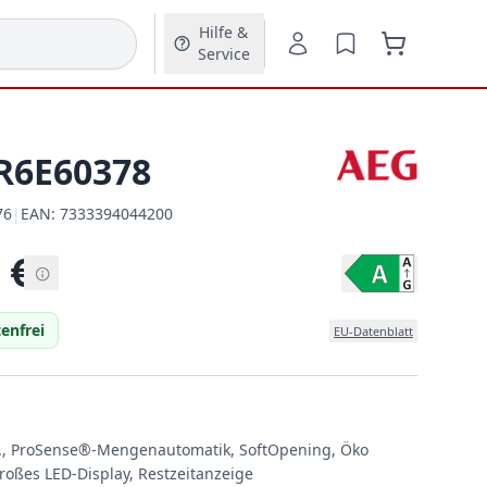
Hilfe &
Service
R6E60378
76
|
EAN:
7333394044200
EAN:
€
enfrei
EU-Datenblatt
n., ProSense®-Mengenautomatik, SoftOpening, Öko
Großes LED-Display, Restzeitanzeige