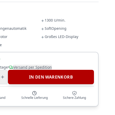
1300 U/min.
ngenautomatik
SoftOpening
Motor
Großes LED-Display
e
r
ktage
•
Versand per Spedition
IN DEN WARENKORB
sand
Schnelle Lieferung
Sichere Zahlung