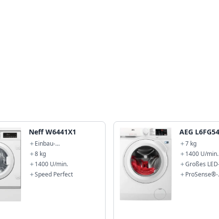
Neff W6441X1
AEG L6FG5
Einbau-
7 kg
Waschmaschine
8 kg
1400 U/min.
1400 U/min.
Großes LED-
Speed Perfect
ProSense®-
Mengenauto