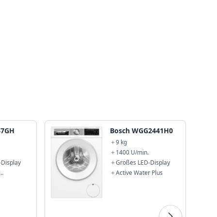
47GH
Bosch WGG2441H0
9 kg
1400 U/min.
Display
Großes LED-Display
Active Water Plus
matik