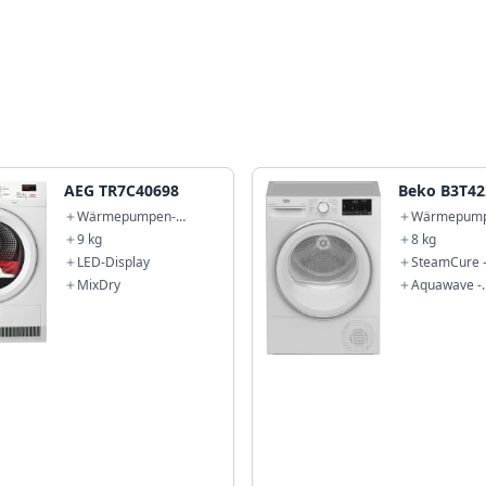
AEG TR7C40698
Beko B3T42
Wärmepumpen-
Wärmepump
Trockner
Trockner
9 kg
8 kg
LED-Display
SteamCure 
Dampffunkt
MixDry
Aquawave -
Schontromm