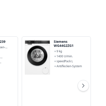
239
Siemens
WG44G2ZG1
en-
9 kg
1400 U/min.
-
ion
speedPack L
el
Antiflecken-System