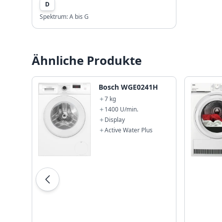
D
Spektrum:
A bis G
Ähnliche Produkte
Bosch WGE0241H
7 kg
1400 U/min.
Display
Active Water Plus