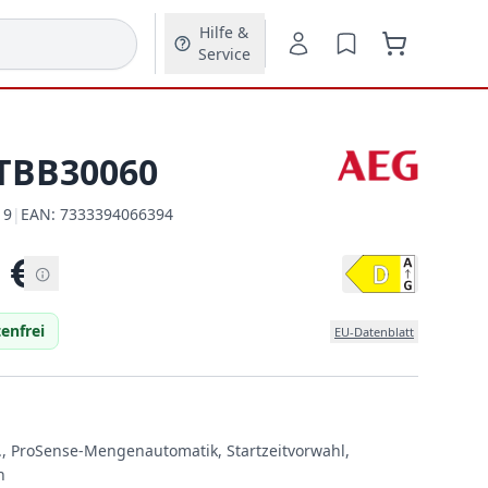
Hilfe &
Service
TBB30060
19
|
EAN:
7333394066394
EAN:
€
enfrei
EU-Datenblatt
., ProSense-Mengenautomatik, Startzeitvorwahl,
n