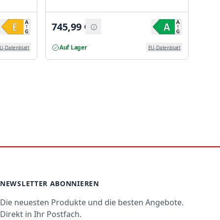
745,99
€
688
Auf Lager
Akt
U-Datenblatt
EU-Datenblatt
NEWSLETTER ABONNIEREN
Die neuesten Produkte und die besten Angebote.
Direkt in Ihr Postfach.