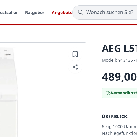
estseller
Ratgeber
Angebote
AEG L5
Modell:
Modell:
9131357
489,00
Versandkost
ÜBERBLICK:
6 kg, 1000 U/min
Nachlegefunktio