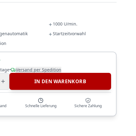
1000 U/min.
genautomatik
Startzeitvorwahl
ion
r
ktage
•
Versand per Spedition
IN DEN WARENKORB
sand
Schnelle Lieferung
Sichere Zahlung