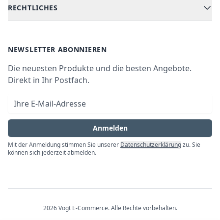
RECHTLICHES
Kühlen & Gefrieren
Über uns
Kundendienste
Waschen & Trocknen
Ratgeber
Bezahlmöglichkeiten
AGB
Newsletter
NEWSLETTER ABONNIEREN
Datenschutz
Die neuesten Produkte und die besten Angebote.
Widerrufsrecht
Direkt in Ihr Postfach.
Vertrag widerrufen
E-Mail-Adresse
Impressum
Anmelden
Mit der Anmeldung stimmen Sie unserer
Datenschutzerklärung
zu. Sie
können sich jederzeit abmelden.
2026
Vogt E-Commerce
. Alle Rechte vorbehalten.