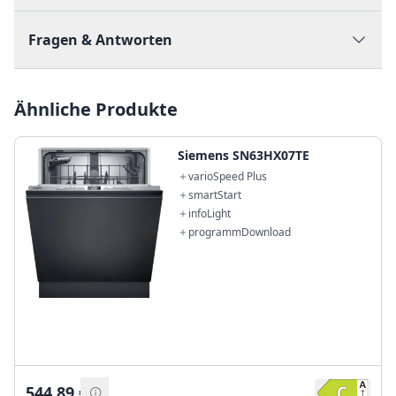
Fragen & Antworten
Ähnliche Produkte
Siemens SN63HX07TE
varioSpeed Plus
smartStart
infoLight
programmDownload
544,89
€