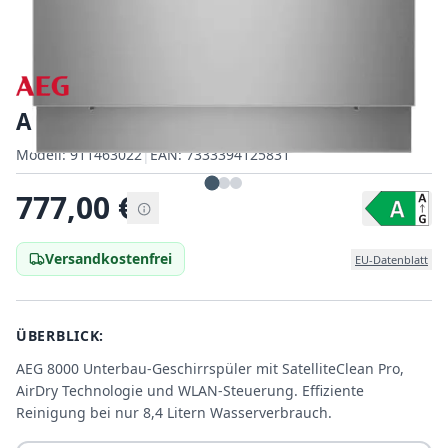
AEG GU8200A2SGM
Modell:
Modell:
911463022
|
EAN:
7333394125831
EAN:
777,00
€
Versandkostenfrei
EU-Datenblatt
ÜBERBLICK:
AEG 8000 Unterbau-Geschirrspüler mit SatelliteClean Pro,
AirDry Technologie und WLAN-Steuerung. Effiziente
Reinigung bei nur 8,4 Litern Wasserverbrauch.