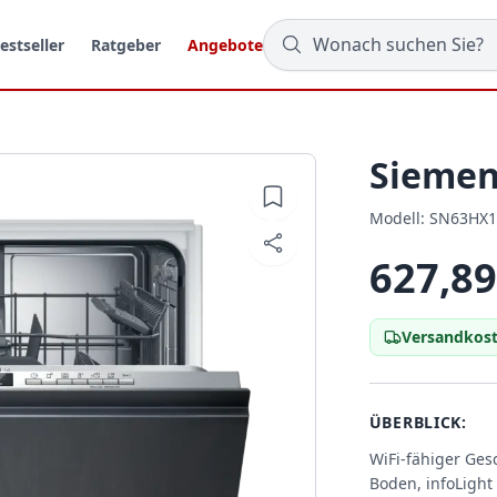
estseller
Ratgeber
Angebote
Siemen
Modell:
Modell:
SN63HX1
627,89
Versandkost
ÜBERBLICK:
WiFi-fähiger Ges
Boden, infoLigh