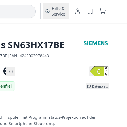
Hilfe &
Service
s SN63HX17BE
7BE
|
EAN:
4242003978443
EAN:
€
enfrei
EU-Datenblatt
chirrspüler mit Programmstatus-Projektion auf den
t und Smartphone-Steuerung.