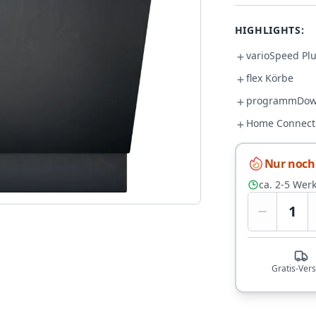
HIGHLIGHTS:
varioSpeed Pl
flex Körbe
programmDow
Home Connect
Nur noch 
ca. 2-5 Wer
1
Gratis-Ver