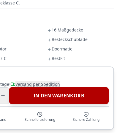
ieklasse C.
16 Maßgedecke
Besteckschublade
otor
Doormatic
nz C
BestFit
r
ktage
•
Versand per Spedition
IN DEN WARENKORB
sand
Schnelle Lieferung
Sichere Zahlung