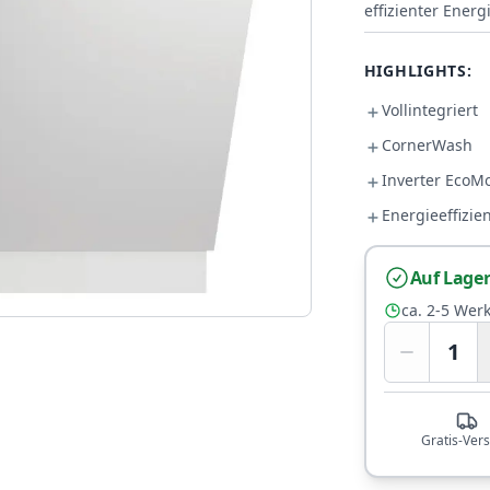
effizienter Energ
HIGHLIGHTS:
Vollintegriert
CornerWash
Inverter EcoM
Energieeffizie
Auf Lage
ca. 2-5 Wer
1
Gratis-Ver