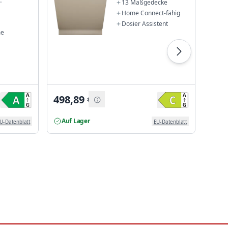
13 Maßgedecke
ler
Home Connect-fähig
Dosier Assistent
me
498,89
€
578
Auf Lager
Auf
U-Datenblatt
EU-Datenblatt