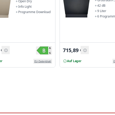
Großraum-
Open Dry
Geschirrspü
42 dB
Info Light
9 Liter
Programme Download
6 Program
€
715,89
€
er
Auf Lager
EU-Datenblatt
E