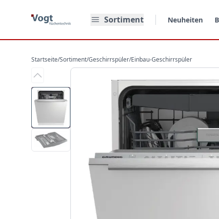
Zum Hauptinhalt springen
Sortiment
Neuheiten
B
Startseite
/
Sortiment
/
Geschirrspüler
/
Einbau-Geschirrspüler