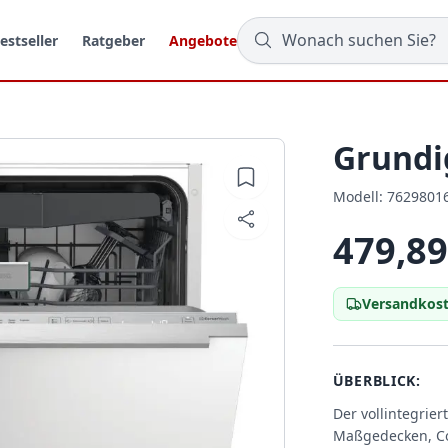
estseller
Ratgeber
Angebote
Grundi
Modell:
Modell:
7629801
479,89
Versandkost
ÜBERBLICK:
Der vollintegrie
Maßgedecken, Co