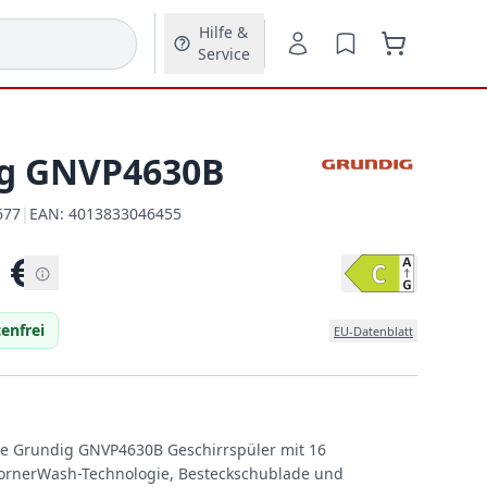
Hilfe &
Service
g GNVP4630B
677
|
EAN:
4013833046455
EAN:
€
enfrei
EU-Datenblatt
rte Grundig GNVP4630B Geschirrspüler mit 16
rnerWash-Technologie, Besteckschublade und