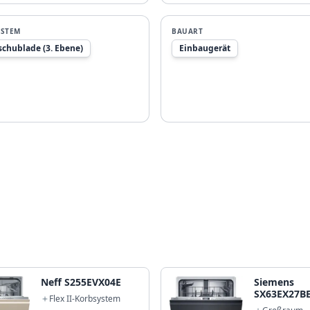
YSTEM
BAUART
schublade (3. Ebene)
Einbaugerät
Neff S255EVX04E
Siemens
SX63EX27B
Flex II-Korbsystem