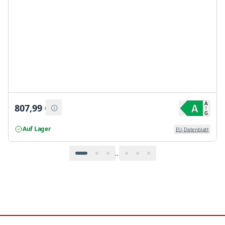
807,99
€
Auf Lager
EU-Datenblatt
…
Footer