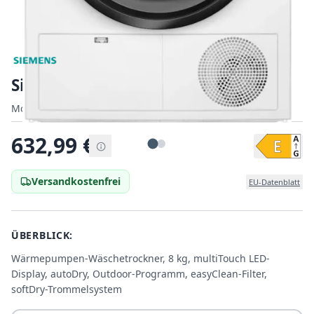
Siemens WT45HVG3
Modell:
Modell:
WT45HVG3
|
EAN:
4242003918647
EAN:
632,99
€
Versandkostenfrei
EU-Datenblatt
ÜBERBLICK:
Wärmepumpen-Wäschetrockner, 8 kg, multiTouch LED-
Display, autoDry, Outdoor-Programm, easyClean-Filter,
softDry-Trommelsystem