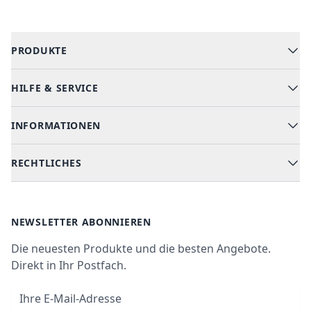
PRODUKTE
HILFE & SERVICE
Alle Kategorien
Geschirrspüler
INFORMATIONEN
Hilfe & FAQ
Kochen & Backen
Versand & Lieferung
RECHTLICHES
Kühlen & Gefrieren
Über uns
Kundendienste
Waschen & Trocknen
Ratgeber
Bezahlmöglichkeiten
AGB
Newsletter
NEWSLETTER ABONNIEREN
Datenschutz
Die neuesten Produkte und die besten Angebote.
Widerrufsrecht
Direkt in Ihr Postfach.
Vertrag widerrufen
E-Mail-Adresse
Impressum