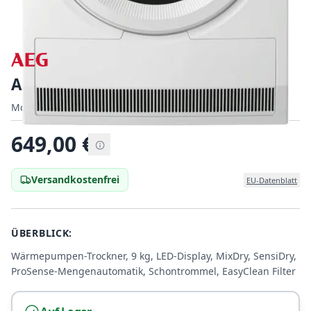
AEG TR7C40698
Modell:
Modell:
916900027
|
EAN:
7333394061405
EAN:
649,00
€
Versandkostenfrei
EU-Datenblatt
ÜBERBLICK:
Wärmepumpen-Trockner, 9 kg, LED-Display, MixDry, SensiDry,
ProSense-Mengenautomatik, Schontrommel, EasyClean Filter