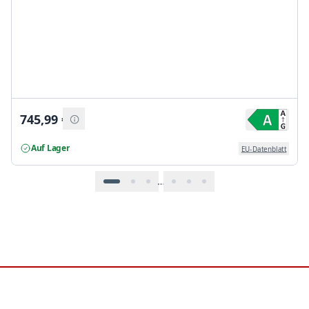
745,99
€
Auf Lager
EU-Datenblatt
…
Footer