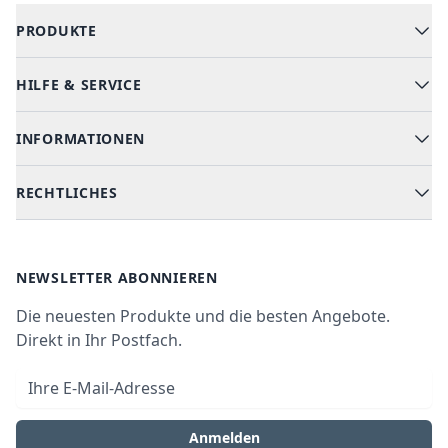
PRODUKTE
HILFE & SERVICE
Alle Kategorien
Geschirrspüler
INFORMATIONEN
Hilfe & FAQ
Kochen & Backen
Versand & Lieferung
RECHTLICHES
Kühlen & Gefrieren
Über uns
Kundendienste
Waschen & Trocknen
Ratgeber
Bezahlmöglichkeiten
AGB
Newsletter
NEWSLETTER ABONNIEREN
Datenschutz
Die neuesten Produkte und die besten Angebote.
Widerrufsrecht
Direkt in Ihr Postfach.
Vertrag widerrufen
E-Mail-Adresse
Impressum
Anmelden