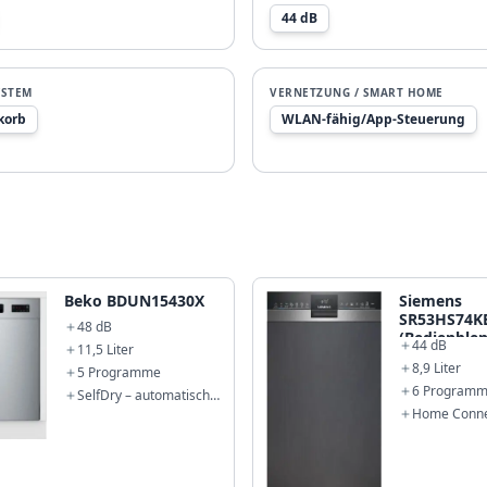
44 dB
YSTEM
VERNETZUNG / SMART HOME
korb
WLAN-fähig/App-Steuerung
Beko BDUN15430X
Siemens
SR53HS74K
48 dB
(Bedienble
44 dB
11,5 Liter
Edelstahl)
8,9 Liter
5 Programme
6 Program
SelfDry – automatische
Türöffnung
Home Conne