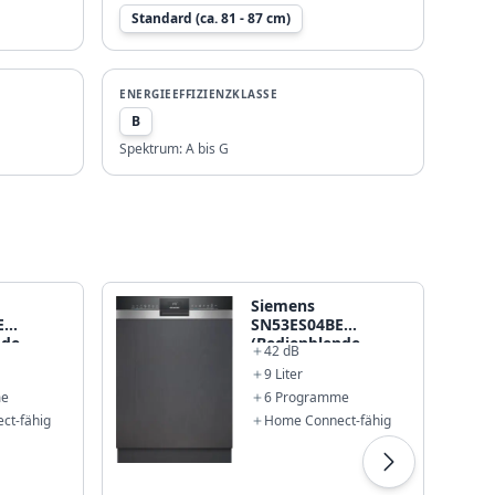
Standard (ca. 81 - 87 cm)
ENERGIEEFFIZIENZKLASSE
B
Spektrum:
A bis G
Siemens
E
SN53ES04BE
nde
(Bedienblende
42 dB
Edelstahl)
9 Liter
me
6 Programme
ct-fähig
Home Connect-fähig