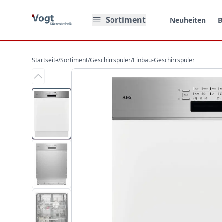
Zum Hauptinhalt springen
Sortiment
Neuheiten
B
Startseite
/
Sortiment
/
Geschirrspüler
/
Einbau-Geschirrspüler