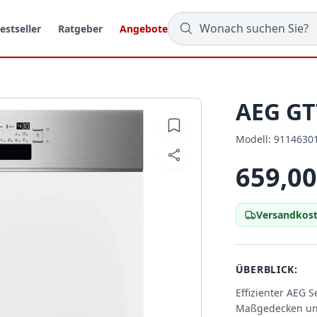
estseller
Ratgeber
Angebote
AEG G
Modell:
Modell:
9114630
659,00
Versandkost
ÜBERBLICK:
Effizienter AEG S
Maßgedecken und 