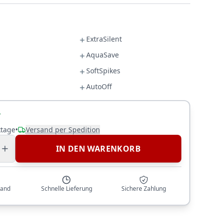
ExtraSilent
AquaSave
SoftSpikes
AutoOff
r
ktage
•
Versand per Spedition
IN DEN WARENKORB
sand
Schnelle Lieferung
Sichere Zahlung