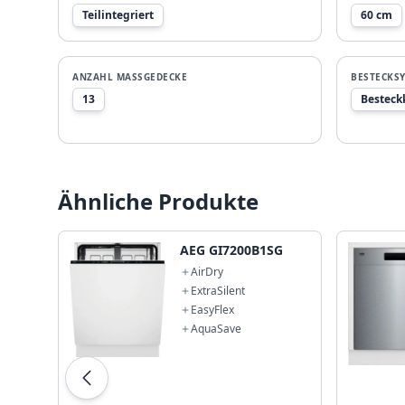
Teilintegriert
60 cm
ANZAHL MASSGEDECKE
BESTECKS
13
Besteck
Ähnliche Produkte
AEG GI7200B1SG
AirDry
ExtraSilent
EasyFlex
AquaSave