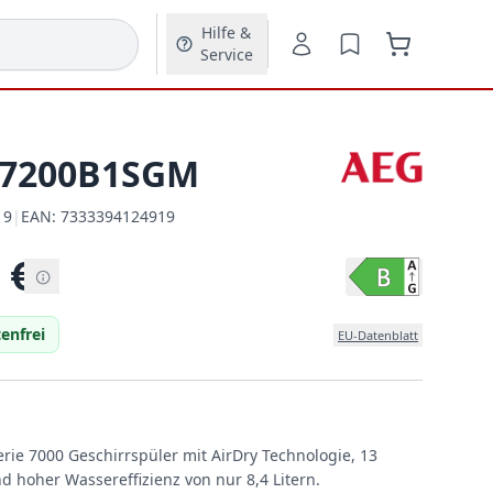
Hilfe &
Service
T7200B1SGM
19
|
EAN:
7333394124919
EAN:
€
enfrei
EU-Datenblatt
erie 7000 Geschirrspüler mit AirDry Technologie, 13
hoher Wassereffizienz von nur 8,4 Litern.