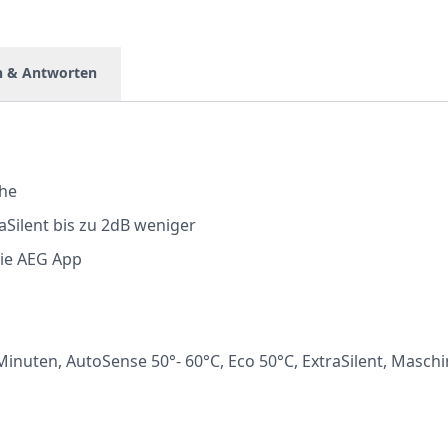
n & Antworten
öhe
raSilent bis zu 2dB weniger
die AEG App
nuten, AutoSense 50°- 60°C, Eco 50°C, ExtraSilent, Masch