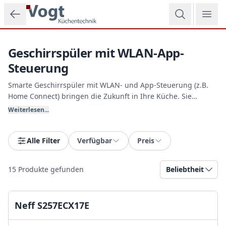
Zum Hauptinhalt springen
Geschirrspüler mit WLAN-App-
Steuerung
Smarte Geschirrspüler mit WLAN- und App-Steuerung (z.B.
Home Connect) bringen die Zukunft in Ihre Küche. Sie
können Programme von unterwegs starten, den Salz- und
Weiterlesen...
Klarspülerstand auf dem Smartphone abrufen oder sich
benachrichtigen lassen, sobald die Tabs leer werden. Vogt
Küchentechnik zeigt Ihnen gern die intelligenten Smart-
Alle Filter
Verfügbar
Preis
Home-Lösungen.
15
Produkte gefunden
Beliebtheit
Neff S257ECX17E