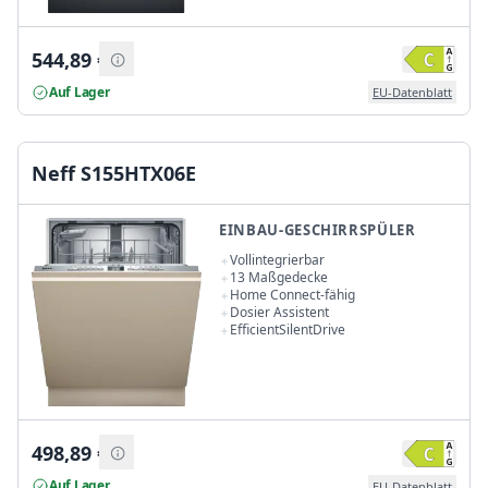
544,89
€
Auf Lager
EU-Datenblatt
Neff S155HTX06E
EINBAU-GESCHIRRSPÜLER
Vollintegrierbar
13 Maßgedecke
Home Connect-fähig
Dosier Assistent
EfficientSilentDrive
498,89
€
Auf Lager
EU-Datenblatt