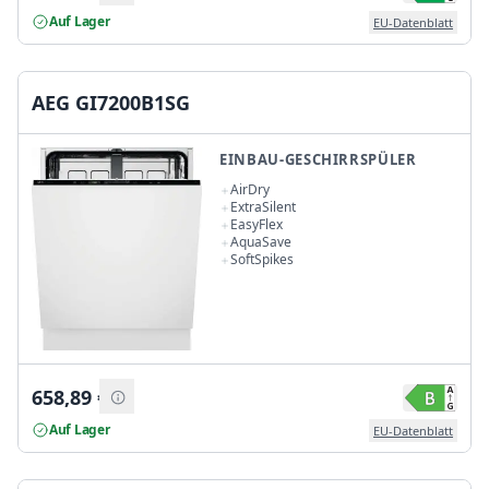
Auf Lager
EU-Datenblatt
AEG GI7200B1SG
EINBAU-GESCHIRRSPÜLER
AirDry
ExtraSilent
EasyFlex
AquaSave
SoftSpikes
658,89
€
Auf Lager
EU-Datenblatt