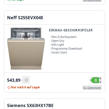
Neff S255EVX04E
EINBAU-GESCHIRRSPÜLER
Flex II-Korbsystem
Open Dry
Info Light
Programme Download
Smart Start
543,89
€
Nur noch 6 auf Lager
EU-Datenblatt
Siemens SX63HX17BE