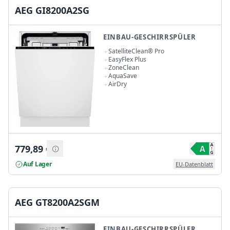
AEG GI8200A2SG
EINBAU-GESCHIRRSPÜLER
SatelliteClean® Pro
EasyFlex Plus
ZoneClean
AquaSave
AirDry
779,89
€
Auf Lager
EU-Datenblatt
AEG GT8200A2SGM
EINBAU-GESCHIRRSPÜLER