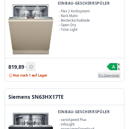
EINBAU-GESCHIRRSPÜLER
Flex 2 Korbsystem
Rack Matic
Besteckschublade
Open Dry
Time Light
819,89
€
Nur noch 1 auf Lager
EU-Datenblatt
Siemens SN63HX17TE
EINBAU-GESCHIRRSPÜLER
varioSpeed Plus
infoLight
programmDownload