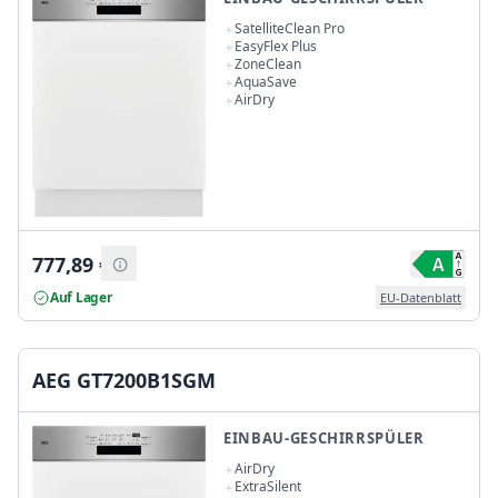
SatelliteClean Pro
EasyFlex Plus
ZoneClean
AquaSave
AirDry
777,89
€
Auf Lager
EU-Datenblatt
AEG GT7200B1SGM
EINBAU-GESCHIRRSPÜLER
AirDry
ExtraSilent