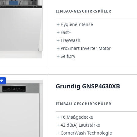
EINBAU-GESCHIRRSPÜLER
HygieneIntense
Fast+
TrayWash
ProSmart Inverter Motor
SelfDry
PP
Grundig GNSP4630XB
EINBAU-GESCHIRRSPÜLER
16 Maßgedecke
42 dB(A) Lautstärke
CornerWash Technologie