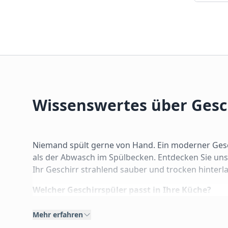
Wissenswertes über Gesc
Niemand spült gerne von Hand. Ein moderner Gesch
als der Abwasch im Spülbecken. Entdecken Sie uns
Ihr Geschirr strahlend sauber und trocken hinterl
Welcher Geschirrspüler passt in Ihre Küche?
Die Wahl des richtigen Modells hängt primär von I
Mehr erfahren
1. Vollintegrierbare Geschirrspüler