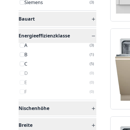
Siemens
(
3
)
Bauart
Energieeffizienzklasse
A
(
3
)
B
(
1
)
C
(
5
)
D
(
0
)
E
(
0
)
F
(
0
)
Nischenhöhe
Breite