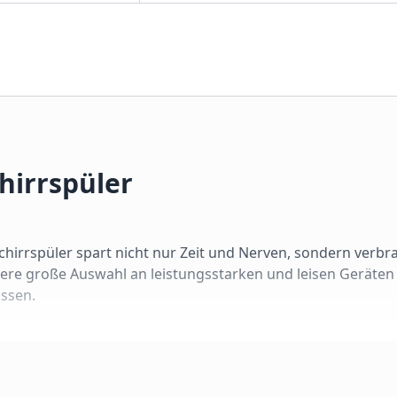
hirrspüler
irrspüler spart nicht nur Zeit und Nerven, sondern verbr
ere große Auswahl an leistungsstarken und leisen Geräten
assen.
hrer Küchensituation ab. Wir unterscheiden vier Bauformen