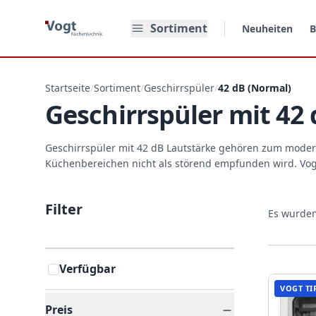
Zum Hauptinhalt springen
Sortiment
Neuheiten
B
Startseite
/
Sortiment
/
Geschirrspüler
/
42 dB (Normal)
Geschirrspüler mit 42
Geschirrspüler mit 42 dB Lautstärke gehören zum modern
Küchenbereichen nicht als störend empfunden wird. Vogt
Filter
Es wurde
Verfügbar
VOGT TI
Preis