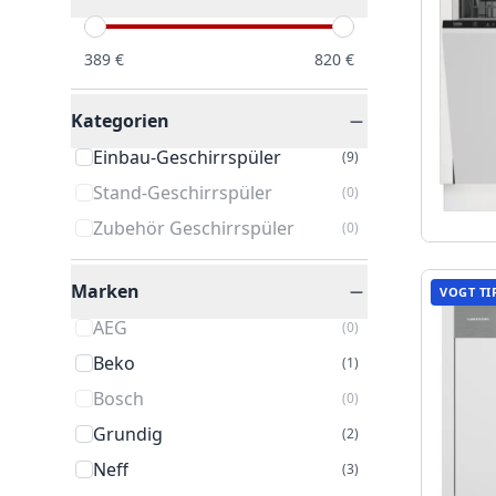
389
€
820
€
Kategorien
Einbau-Geschirrspüler
(
9
)
Stand-Geschirrspüler
(
0
)
Zubehör Geschirrspüler
(
0
)
Marken
VOGT TI
AEG
(
0
)
Beko
(
1
)
Bosch
(
0
)
Grundig
(
2
)
Neff
(
3
)