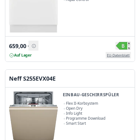
659,00
€
Auf Lager
EU-Datenblatt
Neff S255EVX04E
EINBAU-GESCHIRRSPÜLER
Flex II-Korbsystem
Open Dry
Info Light
Programme Download
Smart Start