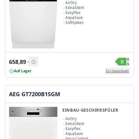
AirDry
ExtraSilent
EasyFlex
AquaSave
SoftSpikes
658,89
€
Auf Lager
EU-Datenblatt
AEG GT7200B1SGM
EINBAU-GESCHIRRSPÜLER
AirDry
ExtraSilent
EasyFlex
AquaSave
Aqua Control