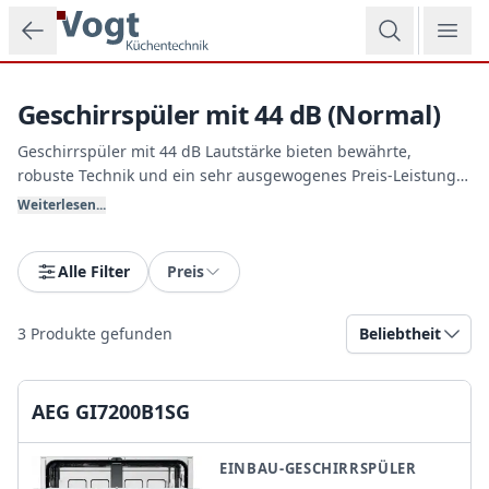
Zum Hauptinhalt springen
Geschirrspüler mit 44 dB (Normal)
Geschirrspüler mit 44 dB Lautstärke bieten bewährte,
robuste Technik und ein sehr ausgewogenes Preis-Leistungs-
Verhältnis für den täglichen Familieneinsatz. Dank solider
Weiterlesen...
Korbaufteilung und hocheffizienter Wasserkreisläufe wird Ihr
Geschirr absolut hygienisch sauber. Vogt Küchentechnik
berät Sie kompetent bei der Geräteauswahl.
Alle Filter
Preis
3
Produkte gefunden
Beliebtheit
AEG GI7200B1SG
EINBAU-GESCHIRRSPÜLER