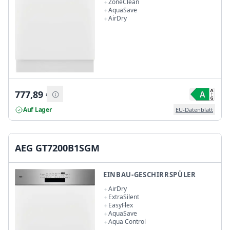
ZoneClean
AquaSave
AirDry
777,89
€
Auf Lager
EU-Datenblatt
AEG GT7200B1SGM
EINBAU-GESCHIRRSPÜLER
AirDry
ExtraSilent
EasyFlex
AquaSave
Aqua Control