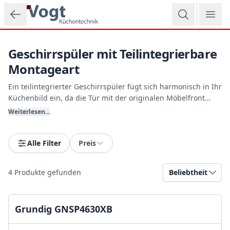
Zum Hauptinhalt springen
Geschirrspüler mit Teilintegrierbare
Montageart
Ein teilintegrierter Geschirrspüler fügt sich harmonisch in Ihr
Küchenbild ein, da die Tür mit der originalen Möbelfront
verkleidet wird. Lediglich die elegante Bedienblende an der
Weiterlesen...
Vorderseite bleibt sichtbar und ermöglicht jederzeit den
schnellen Zugriff auf Programme und Restlaufzeit. Vogt
Küchentechnik berät Sie kompetent zur Montage.
Alle Filter
Preis
4
Produkte gefunden
Beliebtheit
Grundig GNSP4630XB