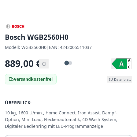
Bosch WGB2560H0
Modell:
Modell:
WGB2560H0
|
EAN:
4242005511037
EAN:
889,00
€
Versandkostenfrei
EU-Datenblatt
ÜBERBLICK:
10 kg, 1600 U/min., Home Connect, Iron Assist, Dampf-
Option, Mini Load, Fleckenautomatik, 4D Wash System,
Digitaler Bedienring mit LED-Programmanzeige