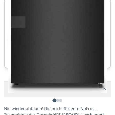
Auf Lager
ca. 2-5 Werktage
•
Versand per Spedition
1
IN DEN WARENKORB
Gratis-Versand
Schnelle Lieferung
Sichere Zahlung
Beschreibung
Nie wieder abtauen! Die hocheffiziente NoFrost-
Technologie der Gorenje NRK619CABXL4 verhindert