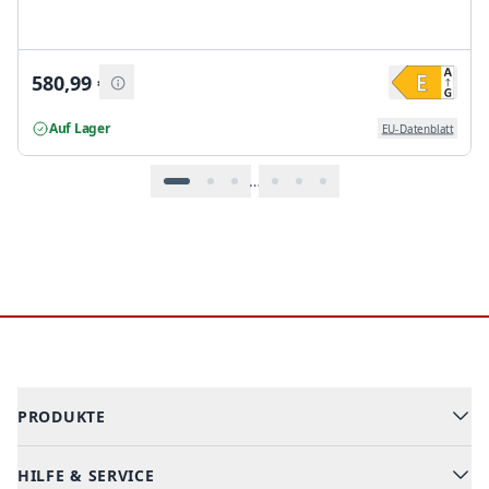
580,99
€
Auf Lager
EU-Datenblatt
…
Footer
PRODUKTE
HILFE & SERVICE
Alle Kategorien