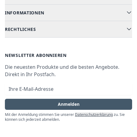
Geschirrspüler
INFORMATIONEN
Hilfe & FAQ
Kochen & Backen
Versand & Lieferung
RECHTLICHES
Kühlen & Gefrieren
Über uns
Kundendienste
Waschen & Trocknen
Ratgeber
Bezahlmöglichkeiten
AGB
Newsletter
NEWSLETTER ABONNIEREN
Datenschutz
Die neuesten Produkte und die besten Angebote.
Widerrufsrecht
Direkt in Ihr Postfach.
Vertrag widerrufen
E-Mail-Adresse
Impressum
Anmelden
Mit der Anmeldung stimmen Sie unserer
Datenschutzerklärung
zu. Sie
können sich jederzeit abmelden.