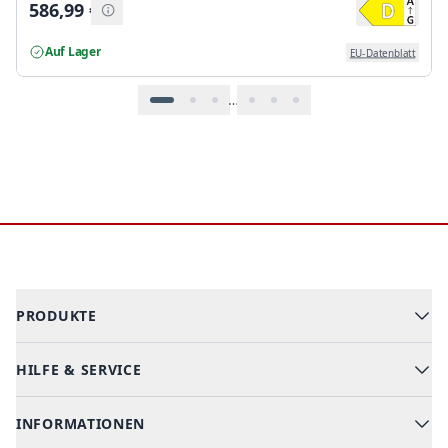
586,99
€
Auf Lager
EU-Datenblatt
…
Footer
PRODUKTE
HILFE & SERVICE
Alle Kategorien
Geschirrspüler
INFORMATIONEN
Hilfe & FAQ
Kochen & Backen