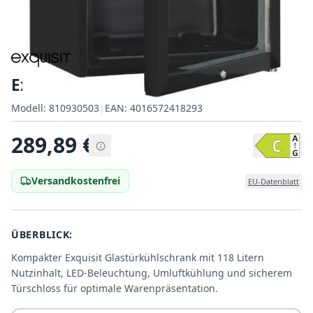
Exquisit GKS120-GT-160C
Modell:
Modell:
810930503
|
EAN:
4016572418293
EAN:
289,89
€
Versandkostenfrei
EU-Datenblatt
ÜBERBLICK:
Kompakter Exquisit Glastürkühlschrank mit 118 Litern
Nutzinhalt, LED-Beleuchtung, Umluftkühlung und sicherem
Türschloss für optimale Warenpräsentation.