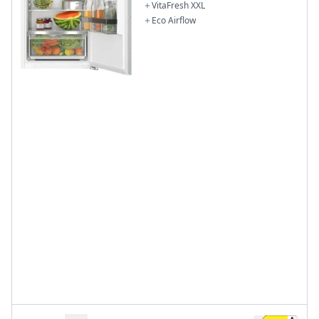
Softeinzug
VitaFresh XXL
Eco Airflow