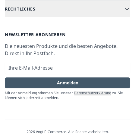
Versand & Lieferung
RECHTLICHES
Kühlen & Gefrieren
Über uns
Kundendienste
Waschen & Trocknen
Ratgeber
Bezahlmöglichkeiten
AGB
Newsletter
NEWSLETTER ABONNIEREN
Datenschutz
Die neuesten Produkte und die besten Angebote.
Widerrufsrecht
Direkt in Ihr Postfach.
Vertrag widerrufen
E-Mail-Adresse
Impressum
Anmelden
Mit der Anmeldung stimmen Sie unserer
Datenschutzerklärung
zu. Sie
können sich jederzeit abmelden.
2026
Vogt E-Commerce
. Alle Rechte vorbehalten.