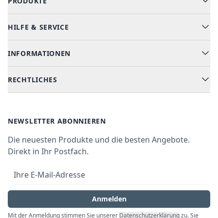
PRODUKTE
HILFE & SERVICE
Alle Kategorien
Geschirrspüler
INFORMATIONEN
Hilfe & FAQ
Kochen & Backen
Versand & Lieferung
RECHTLICHES
Kühlen & Gefrieren
Über uns
Kundendienste
Waschen & Trocknen
Ratgeber
Bezahlmöglichkeiten
AGB
Newsletter
NEWSLETTER ABONNIEREN
Datenschutz
Die neuesten Produkte und die besten Angebote.
Widerrufsrecht
Direkt in Ihr Postfach.
Vertrag widerrufen
E-Mail-Adresse
Impressum
Anmelden
Mit der Anmeldung stimmen Sie unserer
Datenschutzerklärung
zu. Sie