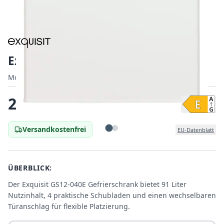
Exquisit GS12-040E
Modell:
Modell:
811100301
|
EAN:
4016572407976
EAN:
246,99
€
Versandkostenfrei
EU-Datenblatt
ÜBERBLICK:
Der Exquisit GS12-040E Gefrierschrank bietet 91 Liter
Nutzinhalt, 4 praktische Schubladen und einen wechselbaren
Türanschlag für flexible Platzierung.