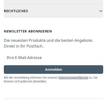
Kochen & Backen
Versand & Lieferung
RECHTLICHES
Kühlen & Gefrieren
Über uns
Kundendienste
Waschen & Trocknen
Ratgeber
Bezahlmöglichkeiten
AGB
Newsletter
NEWSLETTER ABONNIEREN
Datenschutz
Die neuesten Produkte und die besten Angebote.
Widerrufsrecht
Direkt in Ihr Postfach.
Vertrag widerrufen
E-Mail-Adresse
Impressum
Anmelden
Mit der Anmeldung stimmen Sie unserer
Datenschutzerklärung
zu. Sie
können sich jederzeit abmelden.