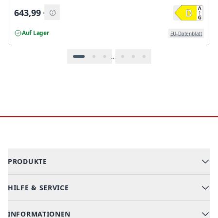
643,99
€
Auf Lager
EU-Datenblatt
…
Footer
PRODUKTE
HILFE & SERVICE
Alle Kategorien
Geschirrspüler
INFORMATIONEN
Hilfe & FAQ