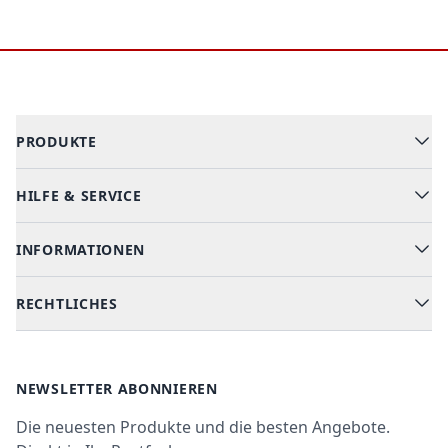
Footer
PRODUKTE
HILFE & SERVICE
Alle Kategorien
Geschirrspüler
INFORMATIONEN
Hilfe & FAQ
Kochen & Backen
Versand & Lieferung
RECHTLICHES
Kühlen & Gefrieren
Über uns
Kundendienste
Waschen & Trocknen
Ratgeber
Bezahlmöglichkeiten
AGB
Newsletter
NEWSLETTER ABONNIEREN
Datenschutz
Die neuesten Produkte und die besten Angebote.
Widerrufsrecht