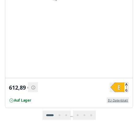
612,89
€
Auf Lager
EU-Datenblatt
…