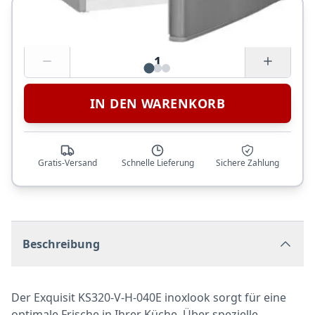
Nur noch 7 auf Lager
ca. 2-5 Werktage
•
Versand per Spedition
1
IN DEN WARENKORB
Gratis-Versand
Schnelle Lieferung
Sichere Zahlung
Beschreibung
Der Exquisit KS320-V-H-040E inoxlook sorgt für eine
optimale Frische in Ihrer Küche. Über spezielle