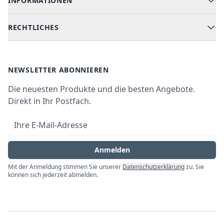
INFORMATIONEN
Hilfe & FAQ
Kochen & Backen
Versand & Lieferung
RECHTLICHES
Kühlen & Gefrieren
Über uns
Kundendienste
Waschen & Trocknen
Ratgeber
Bezahlmöglichkeiten
AGB
Newsletter
NEWSLETTER ABONNIEREN
Datenschutz
Die neuesten Produkte und die besten Angebote.
Widerrufsrecht
Direkt in Ihr Postfach.
Vertrag widerrufen
E-Mail-Adresse
Impressum
Anmelden
Mit der Anmeldung stimmen Sie unserer
Datenschutzerklärung
zu. Sie
können sich jederzeit abmelden.