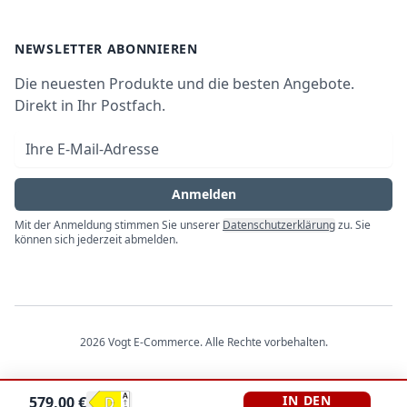
Waschen & Trocknen
Ratgeber
Bezahlmöglichkeiten
AGB
Newsletter
NEWSLETTER ABONNIEREN
Datenschutz
Die neuesten Produkte und die besten Angebote.
Widerrufsrecht
Direkt in Ihr Postfach.
Vertrag widerrufen
E-Mail-Adresse
Impressum
Anmelden
Mit der Anmeldung stimmen Sie unserer
Datenschutzerklärung
zu. Sie
können sich jederzeit abmelden.
2026
Vogt E-Commerce
. Alle Rechte vorbehalten.
IN DEN
579,00
€