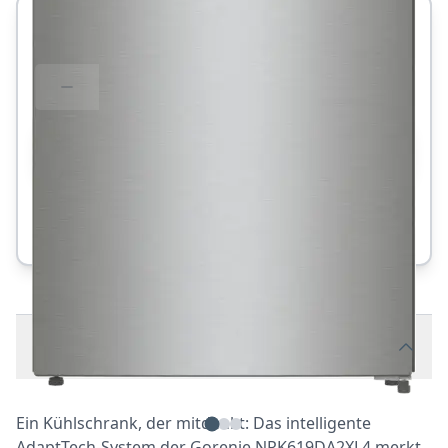
Auf Lager
ca. 2-5 Werktage
•
Versand per Spedition
1
IN DEN WARENKORB
Gratis-Versand
Schnelle Lieferung
Sichere Zahlung
Beschreibung
Ein Kühlschrank, der mitdenkt: Das intelligente
AdaptTech-System der Gorenje NRK619DA2XL4 merkt