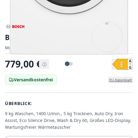
Bosch WNA13441
Modell:
Modell:
WNA13441
|
EAN:
4242005342921
EAN:
779,00
€
Versandkostenfrei
EU-Datenblatt
ÜBERBLICK:
9 kg Waschen, 1400 U/min., 5 kg Trocknen, Auto Dry, Iron
Assist, Eco Silence Drive, Wash & Dry 60, Großes LED-Display,
Wartungsfreier Wärmetauscher