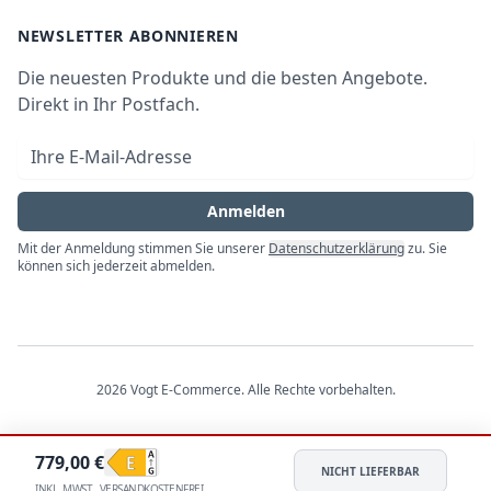
Bezahlmöglichkeiten
AGB
Newsletter
NEWSLETTER ABONNIEREN
Datenschutz
Die neuesten Produkte und die besten Angebote.
Widerrufsrecht
Direkt in Ihr Postfach.
Vertrag widerrufen
E-Mail-Adresse
Impressum
Anmelden
Mit der Anmeldung stimmen Sie unserer
Datenschutzerklärung
zu. Sie
können sich jederzeit abmelden.
2026
Vogt E-Commerce
. Alle Rechte vorbehalten.
779,00
€
NICHT LIEFERBAR
INKL. MWST., VERSANDKOSTENFREI