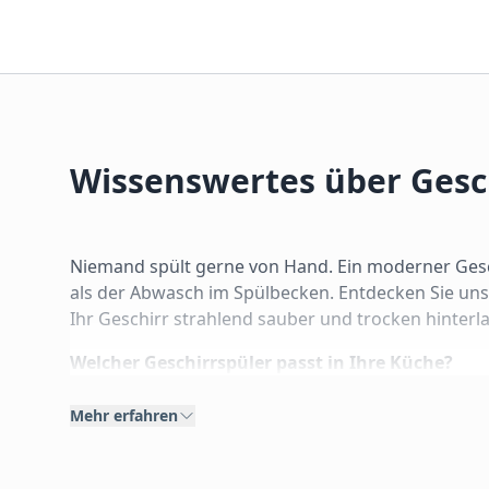
Wissenswertes über Gesc
Niemand spült gerne von Hand. Ein moderner Gesch
als der Abwasch im Spülbecken. Entdecken Sie uns
Ihr Geschirr strahlend sauber und trocken hinterl
Welcher Geschirrspüler passt in Ihre Küche?
Die Wahl des richtigen Modells hängt primär von I
Mehr erfahren
1. Vollintegrierbare Geschirrspüler
Diese Geräte verschwinden komplett hinter Ihrer K
Optik nicht durch ein Display unterbrochen wird. E