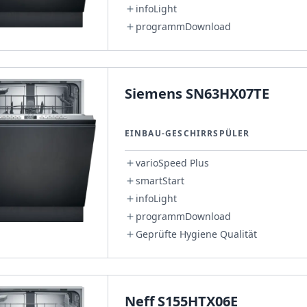
infoLight
programmDownload
Siemens SN63HX07TE
EINBAU-GESCHIRRSPÜLER
varioSpeed Plus
smartStart
infoLight
programmDownload
Geprüfte Hygiene Qualität
Neff S155HTX06E