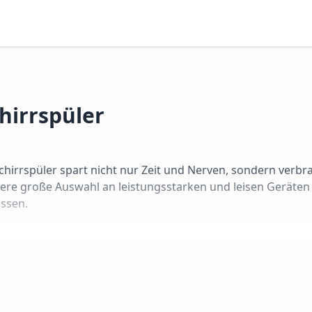
hirrspüler
irrspüler spart nicht nur Zeit und Nerven, sondern verbr
ere große Auswahl an leistungsstarken und leisen Geräten
assen.
hrer Küchensituation ab. Wir unterscheiden vier Bauformen
üchenfront. Das Bedienfeld liegt unsichtbar auf der Türkant
in Lichtsignal auf dem Boden (TimeLight/InfoLight) zeigt of