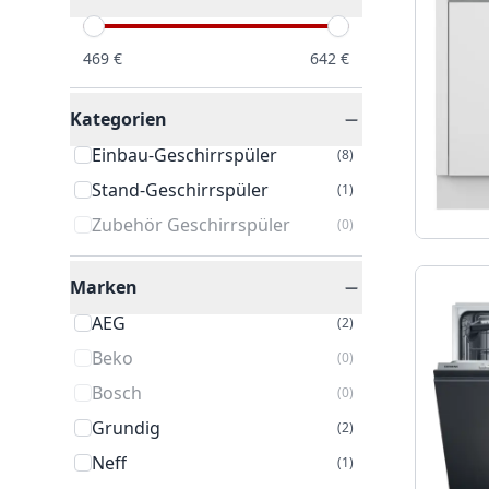
469
€
642
€
Kategorien
Einbau-Geschirrspüler
(
8
)
Stand-Geschirrspüler
(
1
)
Zubehör Geschirrspüler
(
0
)
Marken
AEG
(
2
)
Beko
(
0
)
Bosch
(
0
)
Grundig
(
2
)
Neff
(
1
)