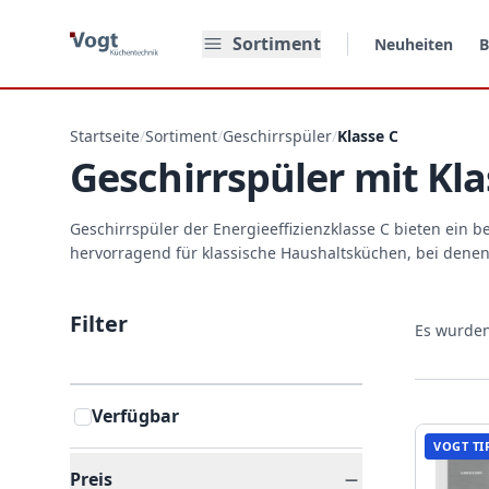
Zum Hauptinhalt springen
Sortiment
Neuheiten
B
Startseite
/
Sortiment
/
Geschirrspüler
/
Klasse C
Geschirrspüler mit Kla
Geschirrspüler der Energieeffizienzklasse C bieten ein b
hervorragend für klassische Haushaltsküchen, bei denen 
Filter
Es wurde
Verfügbar
VOGT TI
Preis