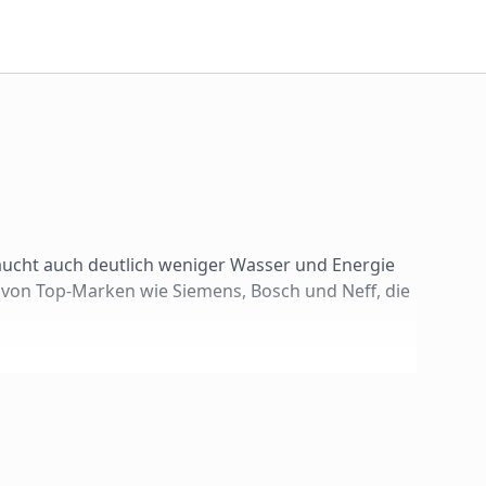
aucht auch deutlich weniger Wasser und Energie
 von Top-Marken wie Siemens, Bosch und Neff, die
:
e. Perfekt für moderne, grifflose Küchen, da die
t den Status an.