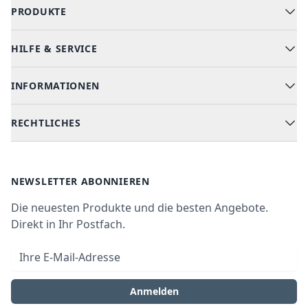
PRODUKTE
HILFE & SERVICE
Alle Kategorien
Geschirrspüler
INFORMATIONEN
Hilfe & FAQ
Kochen & Backen
Versand & Lieferung
RECHTLICHES
Kühlen & Gefrieren
Über uns
Kundendienste
Waschen & Trocknen
Ratgeber
Bezahlmöglichkeiten
AGB
Newsletter
NEWSLETTER ABONNIEREN
Datenschutz
Die neuesten Produkte und die besten Angebote.
Widerrufsrecht
Direkt in Ihr Postfach.
Vertrag widerrufen
E-Mail-Adresse
Impressum
Anmelden