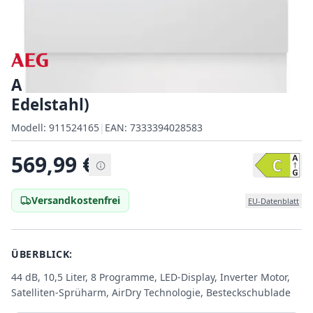
AEG FES6491CZM (Bedienblende
Edelstahl)
Modell:
Modell:
911524165
|
EAN:
7333394028583
EAN:
569,99
€
Versandkostenfrei
EU-Datenblatt
ÜBERBLICK:
44 dB, 10,5 Liter, 8 Programme, LED-Display, Inverter Motor,
Satelliten-Sprüharm, AirDry Technologie, Besteckschublade