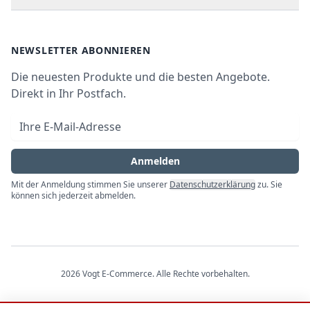
Kundendienste
Waschen & Trocknen
Ratgeber
Bezahlmöglichkeiten
AGB
Newsletter
NEWSLETTER ABONNIEREN
Datenschutz
Die neuesten Produkte und die besten Angebote.
Widerrufsrecht
Direkt in Ihr Postfach.
Vertrag widerrufen
E-Mail-Adresse
Impressum
Anmelden
Mit der Anmeldung stimmen Sie unserer
Datenschutzerklärung
zu. Sie
können sich jederzeit abmelden.
2026
Vogt E-Commerce
. Alle Rechte vorbehalten.