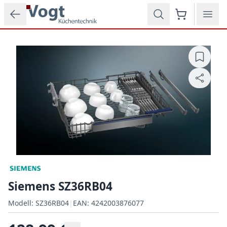
Zum Hauptinhalt springen
Siemens SZ36RB04
Modell:
Modell:
SZ36RB04
|
EAN:
4242003876077
EAN: