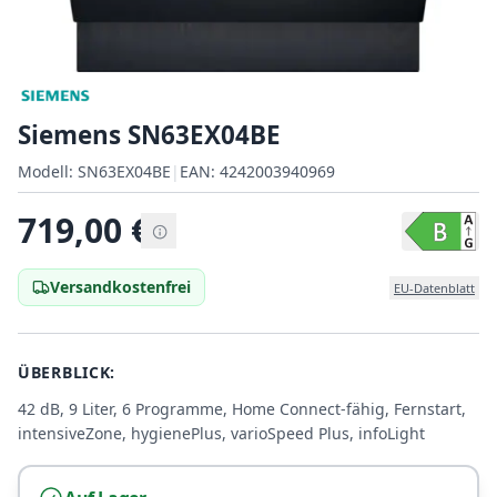
Siemens SN63EX04BE
Modell:
Modell:
SN63EX04BE
|
EAN:
4242003940969
EAN:
719,00
€
Versandkostenfrei
EU-Datenblatt
ÜBERBLICK:
42 dB, 9 Liter, 6 Programme, Home Connect-fähig, Fernstart,
intensiveZone, hygienePlus, varioSpeed Plus, infoLight