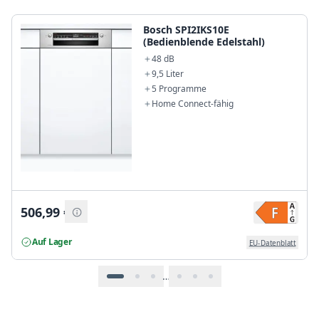
Bosch SPI2IKS10E
(Bedienblende Edelstahl)
48 dB
9,5 Liter
5 Programme
Home Connect-fähig
506,99
€
Auf Lager
EU-Datenblatt
…