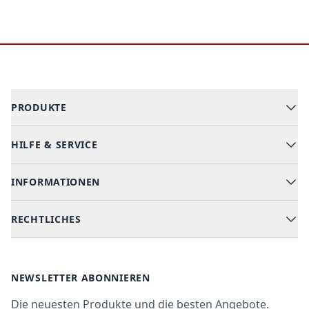
Footer
PRODUKTE
HILFE & SERVICE
Alle Kategorien
Geschirrspüler
INFORMATIONEN
Hilfe & FAQ
Kochen & Backen
Versand & Lieferung
RECHTLICHES
Kühlen & Gefrieren
Über uns
Kundendienste
Waschen & Trocknen
Ratgeber
Bezahlmöglichkeiten
AGB
Newsletter
NEWSLETTER ABONNIEREN
Datenschutz
Die neuesten Produkte und die besten Angebote.
Widerrufsrecht