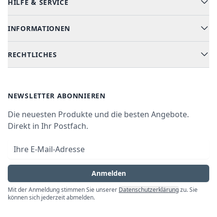
HILFE & SERVICE
Alle Kategorien
Geschirrspüler
INFORMATIONEN
Hilfe & FAQ
Kochen & Backen
Versand & Lieferung
RECHTLICHES
Kühlen & Gefrieren
Über uns
Kundendienste
Waschen & Trocknen
Ratgeber
Bezahlmöglichkeiten
AGB
Newsletter
NEWSLETTER ABONNIEREN
Datenschutz
Die neuesten Produkte und die besten Angebote.
Widerrufsrecht
Direkt in Ihr Postfach.
Vertrag widerrufen
E-Mail-Adresse
Impressum
Anmelden
Mit der Anmeldung stimmen Sie unserer
Datenschutzerklärung
zu. Sie
können sich jederzeit abmelden.