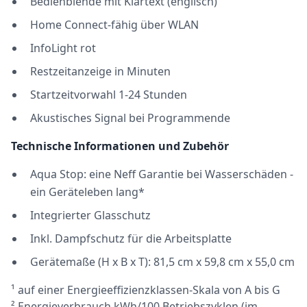
Bedienblende mit Klartext (englisch)
Home Connect-fähig über WLAN
InfoLight rot
Restzeitanzeige in Minuten
Startzeitvorwahl 1-24 Stunden
Akustisches Signal bei Programmende
Technische Informationen und Zubehör
Aqua Stop: eine Neff Garantie bei Wasserschäden -
ein Geräteleben lang*
Integrierter Glasschutz
Inkl. Dampfschutz für die Arbeitsplatte
Gerätemaße (H x B x T): 81,5 cm x 59,8 cm x 55,0 cm
¹ auf einer Energieeffizienzklassen-Skala von A bis G
² Energieverbrauch kWh/100 Betriebszyklen (im