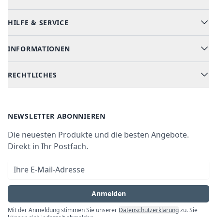
HILFE & SERVICE
Alle Kategorien
Geschirrspüler
INFORMATIONEN
Hilfe & FAQ
Kochen & Backen
Versand & Lieferung
RECHTLICHES
Kühlen & Gefrieren
Über uns
Kundendienste
Waschen & Trocknen
Ratgeber
Bezahlmöglichkeiten
AGB
Newsletter
NEWSLETTER ABONNIEREN
Datenschutz
Die neuesten Produkte und die besten Angebote.
Widerrufsrecht
Direkt in Ihr Postfach.
Vertrag widerrufen
E-Mail-Adresse
Impressum
Anmelden
Mit der Anmeldung stimmen Sie unserer
Datenschutzerklärung
zu. Sie