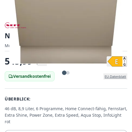
Neff S853HKX20E
Modell:
Modell:
S853HKX20E
|
EAN:
4242004286004
EAN:
545,99
€
Versandkostenfrei
EU-Datenblatt
ÜBERBLICK:
46 dB, 8,9 Liter, 6 Programme, Home Connect-fähig, Fernstart,
Extra Shine, Power Zone, Extra Speed, Aqua Stop, InfoLight
rot