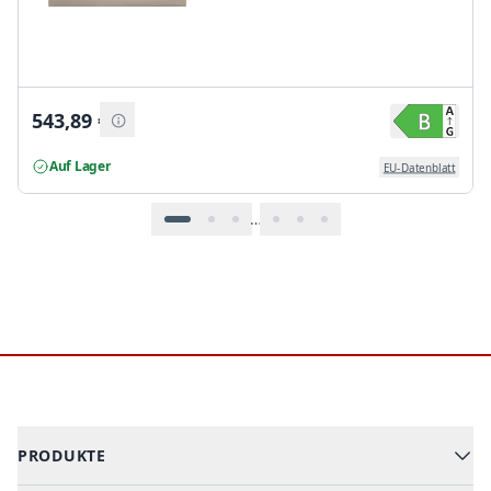
543,89
€
Auf Lager
EU-Datenblatt
…
Footer
PRODUKTE