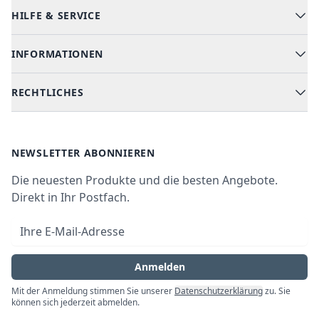
HILFE & SERVICE
Alle Kategorien
Geschirrspüler
INFORMATIONEN
Hilfe & FAQ
Kochen & Backen
Versand & Lieferung
RECHTLICHES
Kühlen & Gefrieren
Über uns
Kundendienste
Waschen & Trocknen
Ratgeber
Bezahlmöglichkeiten
AGB
Newsletter
NEWSLETTER ABONNIEREN
Datenschutz
Die neuesten Produkte und die besten Angebote.
Widerrufsrecht
Direkt in Ihr Postfach.
Vertrag widerrufen
E-Mail-Adresse
Impressum
Anmelden
Mit der Anmeldung stimmen Sie unserer
Datenschutzerklärung
zu. Sie
können sich jederzeit abmelden.