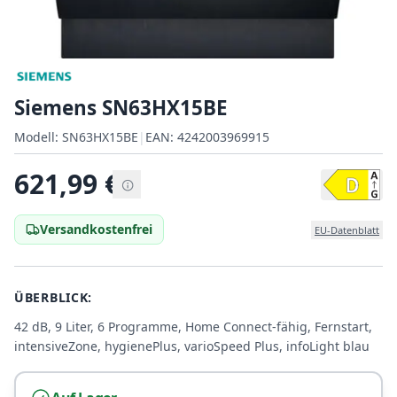
Siemens SN63HX15BE
Modell:
Modell:
SN63HX15BE
|
EAN:
4242003969915
EAN:
621,99
€
Versandkostenfrei
EU-Datenblatt
ÜBERBLICK:
42 dB, 9 Liter, 6 Programme, Home Connect-fähig, Fernstart,
intensiveZone, hygienePlus, varioSpeed Plus, infoLight blau