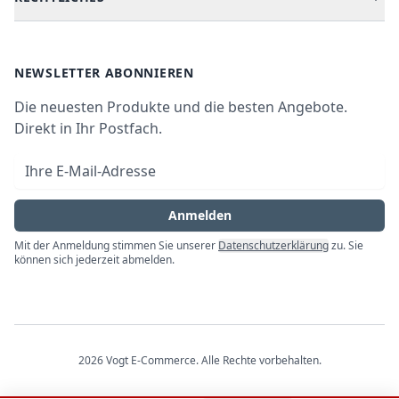
Kundendienste
Waschen & Trocknen
Ratgeber
Bezahlmöglichkeiten
AGB
Newsletter
NEWSLETTER ABONNIEREN
Datenschutz
Die neuesten Produkte und die besten Angebote.
Widerrufsrecht
Direkt in Ihr Postfach.
Vertrag widerrufen
E-Mail-Adresse
Impressum
Anmelden
Mit der Anmeldung stimmen Sie unserer
Datenschutzerklärung
zu. Sie
können sich jederzeit abmelden.
2026
Vogt E-Commerce
. Alle Rechte vorbehalten.