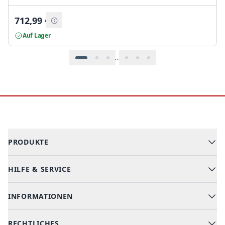
712,99
€
Auf Lager
…
Footer
PRODUKTE
HILFE & SERVICE
Alle Kategorien
Geschirrspüler
INFORMATIONEN
Hilfe & FAQ
Kochen & Backen
Versand & Lieferung
RECHTLICHES
Kühlen & Gefrieren
Über uns