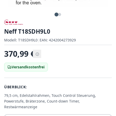
Neff T18SDH9L0
Modell:
Modell:
T18SDH9L0
|
EAN:
4242004273929
EAN:
370,99
€
Versandkostenfrei
ÜBERBLICK:
79,5 cm, Edelstahlrahmen, Touch Control Steuerung,
Powerstufe, Bräterzone, Count-down Timer,
Restwärmeanzeige