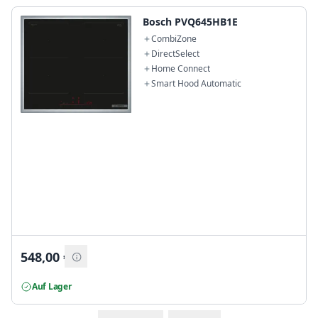
Bosch PVQ645HB1E
CombiZone
DirectSelect
Home Connect
Smart Hood Automatic
548,00
€
Auf Lager