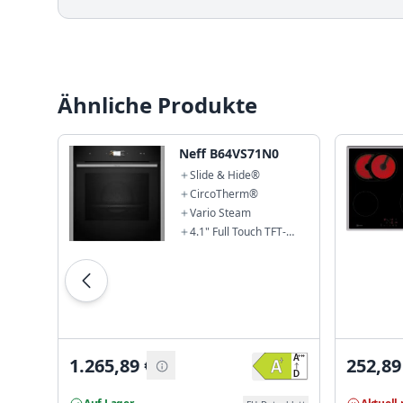
Ähnliche Produkte
Neff B64VS71N0
Slide & Hide®
CircoTherm®
Vario Steam
4.1" Full Touch TFT-
Display
1.265,89
€
252,89