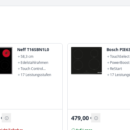
Neff T16SBN1L0
Bosch PIE6
58,3 cm
TouchSelect
Edelstahlrahmen
PowerBoost
Touch Control
ReStart
Steuerung
17 Leistungsstufen
17 Leistung
€
479,00
€