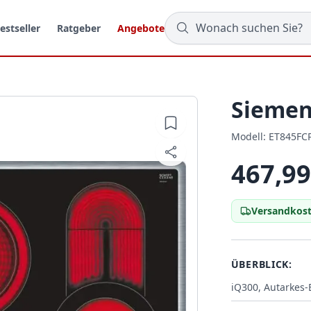
estseller
Ratgeber
Angebote
Siemen
Modell:
Modell:
ET845FC
467,99
Versandkost
ÜBERBLICK:
iQ300, Autarkes-