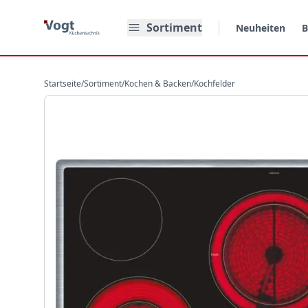
Zum Hauptinhalt springen
Sortiment
Neuheiten
B
Startseite
/
Sortiment
/
Kochen & Backen
/
Kochfelder