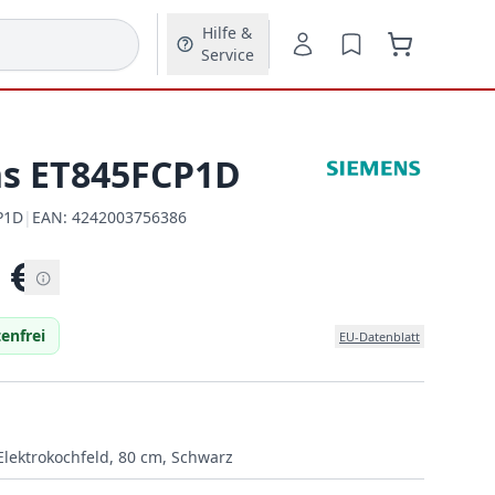
Hilfe &
Service
s ET845FCP1D
P1D
|
EAN:
4242003756386
EAN:
€
enfrei
EU-Datenblatt
Elektrokochfeld, 80 cm, Schwarz