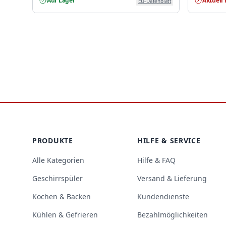
Auf Lager
Aktuell 
EU-Datenblatt
Footer
PRODUKTE
HILFE & SERVICE
Alle Kategorien
Hilfe & FAQ
Geschirrspüler
Versand & Lieferung
Kochen & Backen
Kundendienste
Kühlen & Gefrieren
Bezahlmöglichkeiten