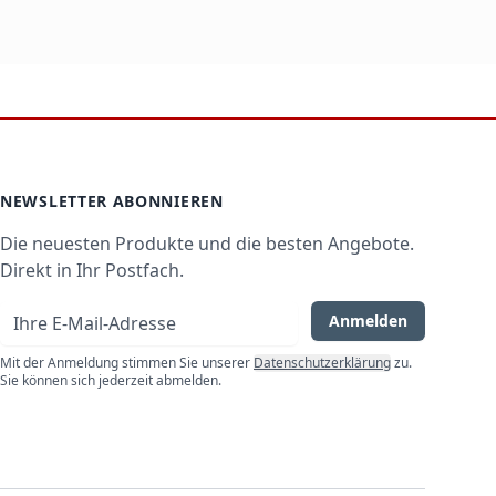
e. Perfekt für moderne, grifflose Küchen, da die
t den Status an.
r. Das ist praktisch, um Restlaufzeit und
der weiße Front. Ideal, wenn Sie eine bestehende
NEWSLETTER ABONNIEREN
Die neuesten Produkte und die besten Angebote.
Direkt in Ihr Postfach.
der Küchenzeile stehen. Ideal für
E-Mail-Adresse
Anmelden
Mit der Anmeldung stimmen Sie unserer
Datenschutzerklärung
zu.
Sie können sich jederzeit abmelden.
is 14 Maßgedecke.
igen diese „Slimline“-Geräte 9 bis 10