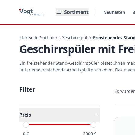
Zum Hauptinhalt springen
Sortiment
Neuheiten
B
Startseite
/
Sortiment
/
Geschirrspüler
/
Freistehendes Stan
Geschirrspüler mit Fr
Ein freistehender Stand-Geschirrspüler bietet Ihnen maxi
unter eine bestehende Arbeitsplatte schieben. Das mac
Filter
Es wurde
Preis
0
€
2000
€