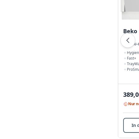
Beko
EINBAU-
Hygien
Fast+
TrayW
ProSma
389,0
Nur n
In 