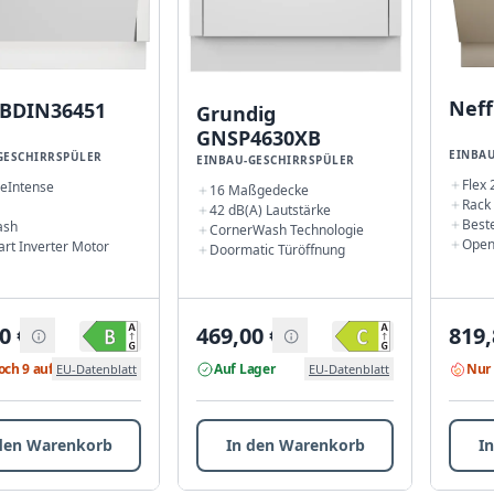
Neff
 BDIN36451
Grundig
GNSP4630XB
EINBAU
GESCHIRRSPÜLER
EINBAU-GESCHIRRSPÜLER
Flex
eIntense
16 Maßgedecke
Rack
42 dB(A) Lautstärke
Best
ash
CornerWash Technologie
Open
rt Inverter Motor
Doormatic Türöffnung
0
€
469,00
€
819,
och 9 auf Lager
Auf Lager
Nur 
EU-Datenblatt
EU-Datenblatt
den Warenkorb
In den Warenkorb
I