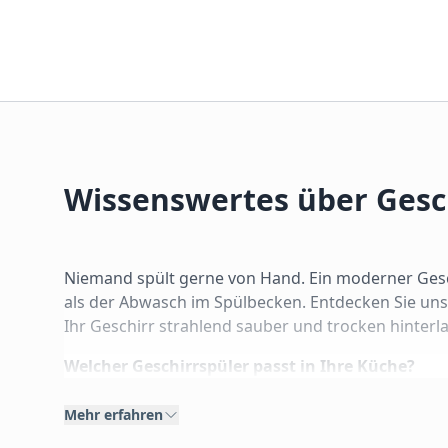
Wissenswertes über Gesc
Niemand spült gerne von Hand. Ein moderner Gesch
als der Abwasch im Spülbecken. Entdecken Sie uns
Ihr Geschirr strahlend sauber und trocken hinterl
Welcher Geschirrspüler passt in Ihre Küche?
Die Wahl des richtigen Modells hängt primär von I
Mehr erfahren
1. Vollintegrierbare Geschirrspüler