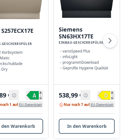
Siemens
Si
 S257ECX17E
SN63HX17TE
SN
EINBAU-GESCHIRRSPÜLER
EINB
-GESCHIRRSPÜLER
varioSpeed Plus
var
 2 Korbsystem
infoLight
sma
 Matic
programmDownload
fle
eckschublade
Geprüfte Hygiene Qualität
inf
 Dry
89
€
538,99
€
627
noch 1 auf Lager
Nur noch 7 auf Lager
Nu
EU-Datenblatt
EU-Datenblatt
n den Warenkorb
In den Warenkorb