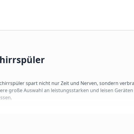
hirrspüler
irrspüler spart nicht nur Zeit und Nerven, sondern verbr
ere große Auswahl an leistungsstarken und leisen Geräten
assen.
hrer Küchensituation ab. Wir unterscheiden vier Bauformen