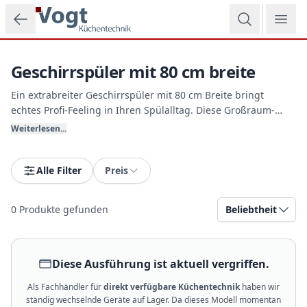
Zum Hauptinhalt springen
Geschirrspüler mit 80 cm breite
Ein extrabreiter Geschirrspüler mit 80 cm Breite bringt
echtes Profi-Feeling in Ihren Spülalltag. Diese Großraum-
Modelle eignen sich hervorragend für anspruchsvolle
Weiterlesen...
Haushalte mit hohem Geschirraufkommen oder große
Familien, die gerne ausgiebig kochen. Entdecken Sie robuste
Stand- und Einbaugeräte bei Vogt Küchentechnik.
Alle Filter
Preis
0
Produkte gefunden
Beliebtheit
Diese Ausführung ist aktuell vergriffen.
Als Fachhändler für
direkt verfügbare Küchentechnik
haben wir
ständig wechselnde Geräte auf Lager. Da dieses Modell momentan